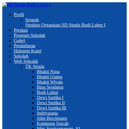
Profil
Sejarah
Struktur Organisasi SD Strada Budi Luhur I
Prestasi
Program Sekolah
Galeri
Pendaftaran
Hubungi Kami
Sekolah
Web Sekolah
TK Strada
Bhakti Nusa
Bhakti Utama
Bhakti Wiyata
Bina Sejahtera
Budi Luhur
Dewi Sartika I
Dewi Sartika II
Dewi Sartika III
Indriyasana
John Berchmans
Kampung Sawah
Mgr. Sugiyopranoto, SJ