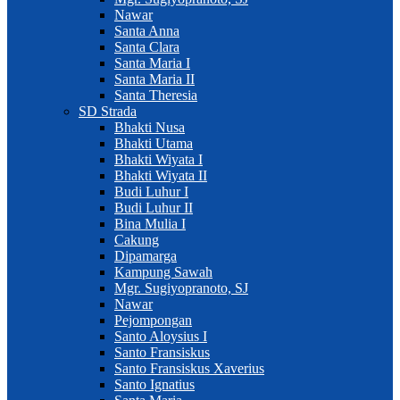
Nawar
Santa Anna
Santa Clara
Santa Maria I
Santa Maria II
Santa Theresia
SD Strada
Bhakti Nusa
Bhakti Utama
Bhakti Wiyata I
Bhakti Wiyata II
Budi Luhur I
Budi Luhur II
Bina Mulia I
Cakung
Dipamarga
Kampung Sawah
Mgr. Sugiyopranoto, SJ
Nawar
Pejompongan
Santo Aloysius I
Santo Fransiskus
Santo Fransiskus Xaverius
Santo Ignatius