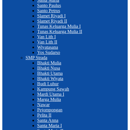
Santa Maria
Santo Paulus
Santo Petrus
Slamet Riyadi I
Slamet Riyadi II
Tunas Keluarga Mulia I
Tunas Keluarga Mulia II
Van Lith I
Van Lith II
Wiyatasana
Yos Sudarso
SMP Strada
Bhakti Mulia
Bhakti Nusa
Bhakti Utama
Bhakti Wiyata
Budi Luhur
Kampung Sawah
Mardi Utama I
Marga Mulia
Nawar
Pejompongan
Pelita II
Santa Anna
Santa Maria I