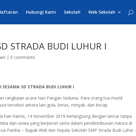
daftaran
Hubungi Kami
Sekolah
Web Sekolah
SD STRADA BUDI LUHUR I
ain
|
0 comments
I S
ESAMA
SD STRADA BUDI LUHUR I
ari rangkaian acara Hari Pangan Sedunia. Para orang tua murid
ura tersebut antara lain gula, beras, minyak, dan kecap.
ada hari Kamis, 14 November 2019 berlangsung dengan lancar tanpa
itia dan siswa yang berperan serta dalam pendistribusian natura di
tua Panitia – Bapak Widi dan Kepala Sekolah SMP Strada Budi Luhur 