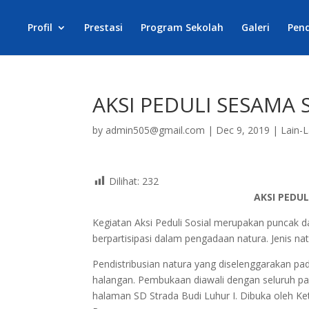
Profil
Prestasi
Program Sekolah
Galeri
Pen
AKSI PEDULI SESAMA 
by
admin505@gmail.com
|
Dec 9, 2019
|
Lain-L
Dilihat:
232
AKSI PEDUL
Kegiatan Aksi Peduli Sosial merupakan puncak d
berpartisipasi dalam pengadaan natura. Jenis nat
Pendistribusian natura yang diselenggarakan p
halangan. Pembukaan diawali dengan seluruh pan
halaman SD Strada Budi Luhur I. Dibuka oleh Ke