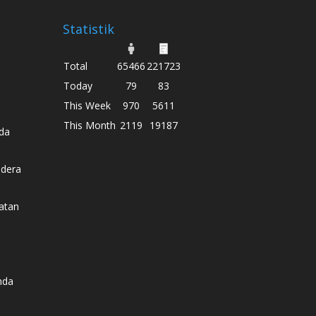
Statistik
Total
65466
221723
Today
79
83
This Week
970
5611
This Month
2119
19187
da
dera
atan
nda