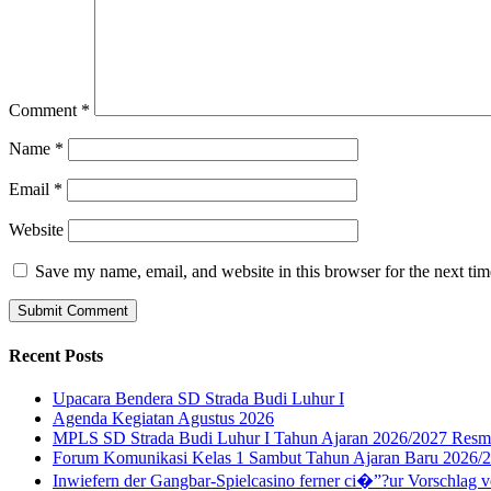
Comment
*
Name
*
Email
*
Website
Save my name, email, and website in this browser for the next ti
Recent Posts
Upacara Bendera SD Strada Budi Luhur I
Agenda Kegiatan Agustus 2026
MPLS SD Strada Budi Luhur I Tahun Ajaran 2026/2027 Resm
Forum Komunikasi Kelas 1 Sambut Tahun Ajaran Baru 2026/
Inwiefern der Gangbar-Spielcasino ferner ci�”?ur Vorschlag v