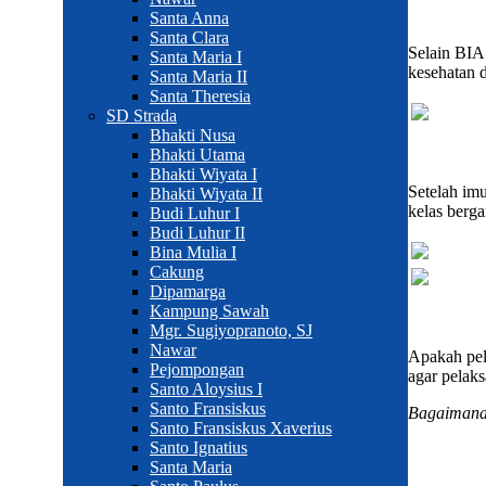
Santa Anna
Santa Clara
Selain BIA
Santa Maria I
kesehatan 
Santa Maria II
Santa Theresia
SD Strada
Bhakti Nusa
Bhakti Utama
Bhakti Wiyata I
Setelah imu
Bhakti Wiyata II
kelas berg
Budi Luhur I
Budi Luhur II
Bina Mulia I
Cakung
Dipamarga
Kampung Sawah
Mgr. Sugiyopranoto, SJ
Nawar
Apakah pel
Pejompongan
agar pelaks
Santo Aloysius I
Santo Fransiskus
Bagaimana
Santo Fransiskus Xaverius
Santo Ignatius
Santa Maria