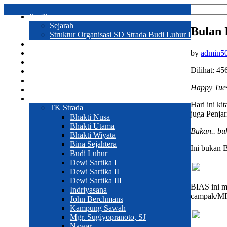
Profil
Sejarah
Bulan 
Struktur Organisasi SD Strada Budi Luhur I
Prestasi
by
admin5
Program Sekolah
Galeri
Dilihat:
45
Pendaftaran
Hubungi Kami
Happy Tue
Sekolah
Web Sekolah
Hari ini ki
TK Strada
juga Penja
Bhakti Nusa
Bhakti Utama
Bukan.. bu
Bhakti Wiyata
Bina Sejahtera
Ini bukan
Budi Luhur
Dewi Sartika I
Dewi Sartika II
Dewi Sartika III
BIAS ini me
Indriyasana
campak/MR 
John Berchmans
Kampung Sawah
Mgr. Sugiyopranoto, SJ
Nawar