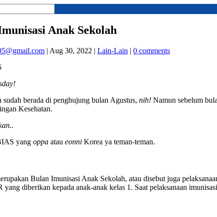
Imunisasi Anak Sekolah
05@gmail.com
|
Aug 30, 2022
|
Lain-Lain
|
0 comments
6
sday!
ta sudah berada di penghujung bulan Agustus,
nih!
Namun sebelum bula
ringan Kesehatan.
kan..
 BIAS yang
oppa
atau
eonni
Korea ya teman-teman.
rupakan Bulan Imunisasi Anak Sekolah, atau disebut juga pelaksanaan i
yang diberikan kepada anak-anak kelas 1. Saat pelaksanaan imunisasi