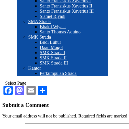
Santo Fransiskus Xaverius I
Santo Fransiskus Xaverius II
Santo Fransiskus Xaverius III
Slamet Riyadi
SMA Strada
Bhakti Wiyata
Santo Thomas Aquino
SMK Strada
Budi Luhur
Daan Mogot
SMK Strada I
SMK Strada II
SMK Strada III
Kantor
Perkumpulan Strada
Select Page
Facebook
Mastodon
Email
Share
Submit a Comment
Your email address will not be published.
Required fields are marked