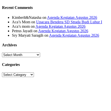
Recent Comments
Kimberlt&Natasha
on
Agenda Kegiatan Agustus 2026
Aca’s Mom
on
Upacara Bendera SD Strada Budi Luhur I
Aca’s mom
on
Agenda Kegiatan Agustus 2026
Petrus Jayadi
on
Agenda Kegiatan Agustus 2026
Sry Maryati Saragih
on
Agenda Kegiatan Agustus 2026
Archives
Archives
Categories
Categories
Sekolah Strada
Jl. Gunung Sahari Raya No. 88, Jakarta Pusat 10610
Tel. (021)-4204821; 4256572; 4269519 / Fax. (021)-4258809