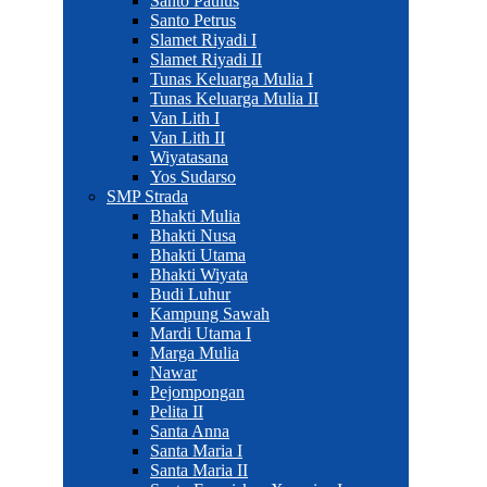
Santo Paulus
Santo Petrus
Slamet Riyadi I
Slamet Riyadi II
Tunas Keluarga Mulia I
Tunas Keluarga Mulia II
Van Lith I
Van Lith II
Wiyatasana
Yos Sudarso
SMP Strada
Bhakti Mulia
Bhakti Nusa
Bhakti Utama
Bhakti Wiyata
Budi Luhur
Kampung Sawah
Mardi Utama I
Marga Mulia
Nawar
Pejompongan
Pelita II
Santa Anna
Santa Maria I
Santa Maria II