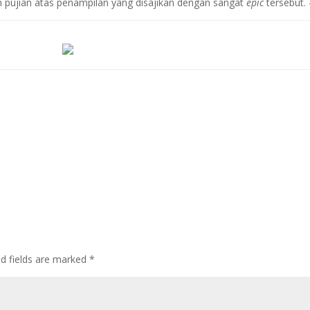
 pujian atas penampilan yang disajikan dengan sangat
epic
tersebut.
ed fields are marked
*