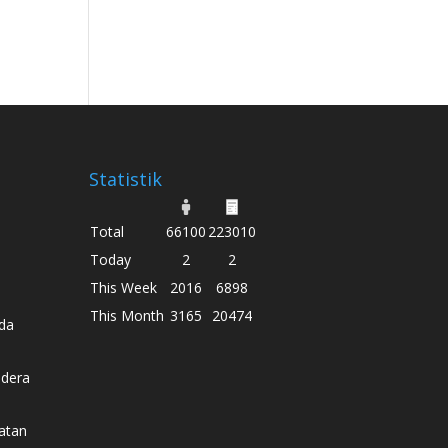
Statistik
Total
66100
223010
Today
2
2
This Week
2016
6898
This Month
3165
20474
da
dera
atan