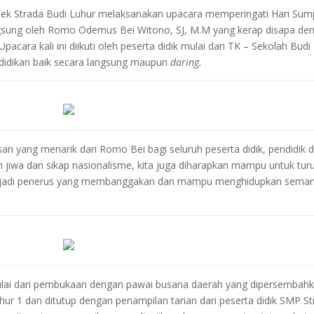
plek Strada Budi Luhur melaksanakan upacara memperingati Hari Su
gsung oleh Romo Odemus Bei Witono, SJ, M.M yang kerap disapa de
acara kali ini diikuti oleh peserta didik mulai dari TK – Sekolah Budi
ndidikan baik secara langsung maupun
daring.
an yang menarik dari Romo Bei bagi seluruh peserta didik, pendidik 
 jiwa dan sikap nasionalisme, kita juga diharapkan mampu untuk tur
enjadi penerus yang membanggakan dan mampu menghidupkan sema
mulai dari pembukaan dengan pawai busana daerah yang dipersembah
uhur 1 dan ditutup dengan penampilan tarian dari peserta didik SMP S