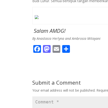
Budi Luhur. Semua bertepuk tangan memberikan
Salam AMDG!
By Anastasia Herlyna and Ambrosia Mitayani
F
M
E
S
ac
as
m
h
e
to
ai
ar
b
d
l
e
o
o
Submit a Comment
o
n
Your email address will not be published.
Requir
k