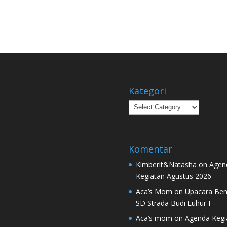
Kategori
Kategori
Komentar
Kimberlt&Natasha
on
Agen
Kegiatan Agustus 2026
Aca’s Mom
on
Upacara Ben
SD Strada Budi Luhur I
Aca’s mom
on
Agenda Kegi