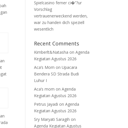
Spielcasino ferner ci�”?ur
mpah
Vorschlag
ngan
vertrauenerweckend werden,
war zu handen dich speziell
wesentlich
Recent Comments
Kimberlt&Natasha
on
Agenda
Kegiatan Agustus 2026
dan
Aca’s Mom
on
Upacara
ut
Bendera SD Strada Budi
ngat
Luhur I
Aca’s mom
on
Agenda
Kegiatan Agustus 2026
Petrus Jayadi
on
Agenda
Kegiatan Agustus 2026
kan
Sry Maryati Saragih
on
trada
Agenda Kegiatan Agustus