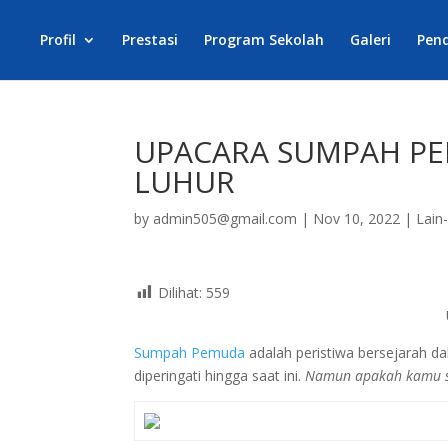
Profil
Prestasi
Program Sekolah
Galeri
Pen
UPACARA SUMPAH PE
LUHUR
by
admin505@gmail.com
|
Nov 10, 2022
|
Lain
Dilihat:
559
Sumpah Pemuda
adalah peristiwa bersejarah d
diperingati hingga saat ini.
Namun apakah kamu su