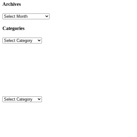
Archives
Archives
Categories
Categories
Sekolah Strada
Jl. Gunung Sahari Raya No. 88, Jakarta Pusat 10610
Tel. (021)-4204821; 4256572; 4269519 / Fax. (021)-4258809
Kategori
Kategori
Komentar
Kimberlt&Natasha
on
Agenda Kegiatan Agustus 2026
Aca’s Mom
on
Upacara Bendera SD Strada Budi Luhur I
Aca’s mom
on
Agenda Kegiatan Agustus 2026