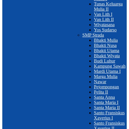
Tunas Keluarga
Mulia II
Van Lith I
Van Lith II
Wiyatasana
Yos Sudarso
SMP Strada
Bhakti Mulia
Bhakti Nusa
Bhakti Utama
Bhakti Wiyata
Budi Luhur
Kampung Sawah
Mardi Utama I
Marga Mulia
Nawar
Pejompongan
Pelita II
Santa Anna
Santa Maria I
Santa Maria II
Santo Fransiskus
Xaverius I
Santo Fransiskus
Xaverius II