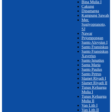
Bina Mulia I
Cakung
Dipamarga
Kampung Sawah
Mgr.
Sugiyopranoto,
SJ
Nawar
Pejompongan
Santo Aloysius I
Santo Fransiskus
Santo Fransiskus
Xaverius
Santo Ignatius
Santa Maria
Santo Paulus
Santo Petrus
Slamet Riyadi I
Slamet Riyadi II
Tunas Keluarga
Mulia I
Tunas Keluarga
Mulia II
Van Lith I
Van Lith II