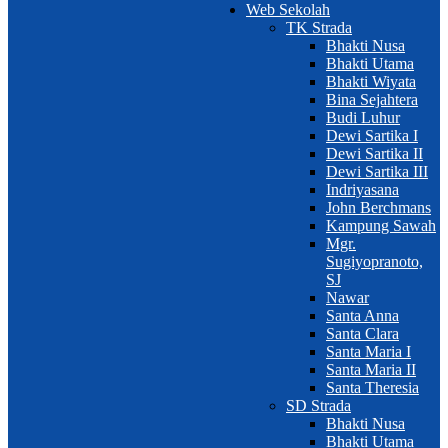
Web Sekolah
TK Strada
Bhakti Nusa
Bhakti Utama
Bhakti Wiyata
Bina Sejahtera
Budi Luhur
Dewi Sartika I
Dewi Sartika II
Dewi Sartika III
Indriyasana
John Berchmans
Kampung Sawah
Mgr.
Sugiyopranoto,
SJ
Nawar
Santa Anna
Santa Clara
Santa Maria I
Santa Maria II
Santa Theresia
SD Strada
Bhakti Nusa
Bhakti Utama