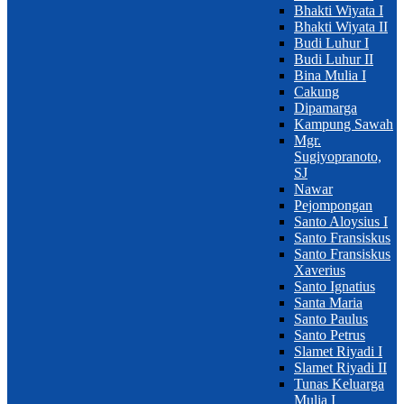
Bhakti Wiyata I
Bhakti Wiyata II
Budi Luhur I
Budi Luhur II
Bina Mulia I
Cakung
Dipamarga
Kampung Sawah
Mgr.
Sugiyopranoto,
SJ
Nawar
Pejompongan
Santo Aloysius I
Santo Fransiskus
Santo Fransiskus
Xaverius
Santo Ignatius
Santa Maria
Santo Paulus
Santo Petrus
Slamet Riyadi I
Slamet Riyadi II
Tunas Keluarga
Mulia I