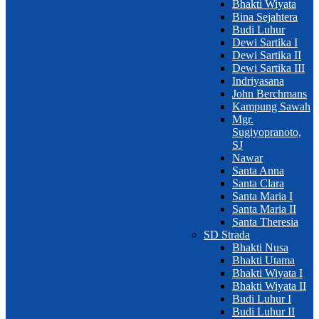
Bhakti Wiyata
Bina Sejahtera
Budi Luhur
Dewi Sartika I
Dewi Sartika II
Dewi Sartika III
Indriyasana
John Berchmans
Kampung Sawah
Mgr.
Sugiyopranoto,
SJ
Nawar
Santa Anna
Santa Clara
Santa Maria I
Santa Maria II
Santa Theresia
SD Strada
Bhakti Nusa
Bhakti Utama
Bhakti Wiyata I
Bhakti Wiyata II
Budi Luhur I
Budi Luhur II