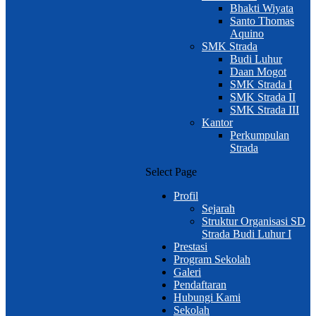
Bhakti Wiyata
Santo Thomas
Aquino
SMK Strada
Budi Luhur
Daan Mogot
SMK Strada I
SMK Strada II
SMK Strada III
Kantor
Perkumpulan
Strada
Select Page
Profil
Sejarah
Struktur Organisasi SD
Strada Budi Luhur I
Prestasi
Program Sekolah
Galeri
Pendaftaran
Hubungi Kami
Sekolah