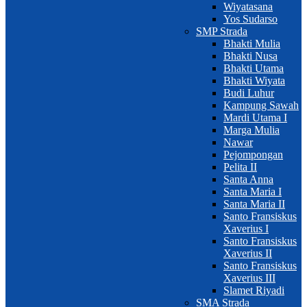
Wiyatasana
Yos Sudarso
SMP Strada
Bhakti Mulia
Bhakti Nusa
Bhakti Utama
Bhakti Wiyata
Budi Luhur
Kampung Sawah
Mardi Utama I
Marga Mulia
Nawar
Pejompongan
Pelita II
Santa Anna
Santa Maria I
Santa Maria II
Santo Fransiskus
Xaverius I
Santo Fransiskus
Xaverius II
Santo Fransiskus
Xaverius III
Slamet Riyadi
SMA Strada