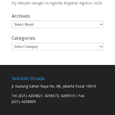
Sry Maryati Saragih
on
Agenda Kegiatan Agustus 2026
Archives
Archives
Categories
Categories
Sekolah Strada
Jl. Gunung Sahari Raya No. 88, Jakarta Pusat 10610
Tel. (021)-4204821; 4256572; 4269519 / Fax.
(021)-4258809