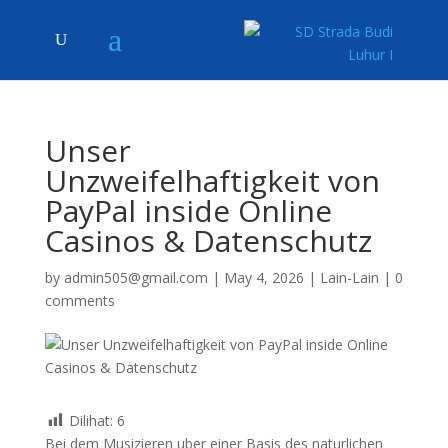
Unser
Unzweifelhaftigkeit von
PayPal inside Online
Casinos & Datenschutz
by
admin505@gmail.com
|
May 4, 2026
|
Lain-Lain
|
0
comments
Dilihat:
6
Bei dem Musizieren uber einer Basis des naturlichen