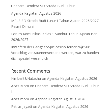
o
o
Upacara Bendera SD Strada Budi Luhur I
o
n
Agenda Kegiatan Agustus 2026
k
MPLS SD Strada Budi Luhur I Tahun Ajaran 2026/2027
Resmi Dimulai
Forum Komunikasi Kelas 1 Sambut Tahun Ajaran Baru
2026/2027
Inwiefern der Gangbar-Spielcasino ferner ci�”?ur
Vorschlag vertrauenerweckend werden, war zu handen
dich speziell wesentlich
Recent Comments
Kimberlt&Natasha
on
Agenda Kegiatan Agustus 2026
Aca’s Mom
on
Upacara Bendera SD Strada Budi Luhur
I
Aca’s mom
on
Agenda Kegiatan Agustus 2026
Petrus Jayadi
on
Agenda Kegiatan Agustus 2026