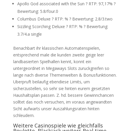
Apollo God associated with the Sun ? RTP: 97,17% ?
Bewertung: 5.8/four.0
Columbus Deluxe ? RTP: % ? Bewertung: 2.8/3.two
Sizzling Scorching Deluxe ? RTP: % ? Bewertung:
3.7/4.a single
Benachbart ihr klassischen Automatenspielen,
entsprechend male die kunden zweite geige leer
landbasierten Spielhallen kennt, konnt ein
untergeordnet in Megaways Slots zuruckgreifen so
lange nach diverse Themenwelten & Bonusfunktionen.
Uberpruft beilaufig ebendiese Limits, um
sicherzustellen, so sehr sie hinten eurem gesetzten
Haushaltsplan passen. Z. hd. bessere Gewinnchancen
solltet das noch versuchen, im voraus angewandten
Sicht aufwarts unser Auszahlungsraten hinten
schleudern.
Weitere Casinospiele wie gleichfalls
Roulette, Blackjack weiters Real time