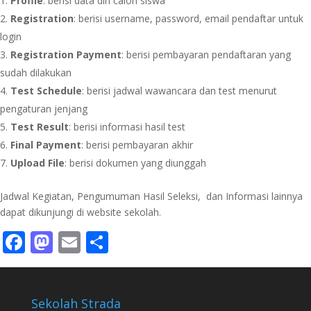
Profile
: berisi data diri calon siswa
Registration
: berisi username, password, email pendaftar untuk
login
Registration Payment
: berisi pembayaran pendaftaran yang
sudah dilakukan
Test Schedule
: berisi jadwal wawancara dan test menurut
pengaturan jenjang
Test Result
: berisi informasi hasil test
Final Payment
: berisi pembayaran akhir
Upload File
: berisi dokumen yang diunggah
Jadwal Kegiatan, Pengumuman Hasil Seleksi, dan Informasi lainnya
dapat dikunjungi di website sekolah.
Facebook
Mastodon
Email
Share
Sekolah Strada