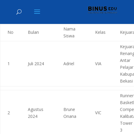
Nama
No
Bulan
Kelas
Kejuar
Siswa
Kejuar
Renan
Antar
1
Juli 2024
Adriel
VIA
Pelajar
Kabupa
Bekasi
Runner
Basketb
Agustus
Brune
Compet
2
VIC
2024
Onana
Kalibat
Tower
3