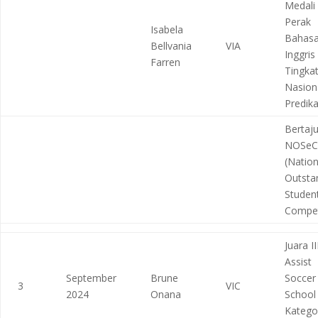
Medali
Perak
Isabela
Bahas
Bellvania
VIA
Inggris
Farren
Tingka
Nasion
Predika
Bertaj
NOSeC
(Nation
Outsta
Student
Compet
Juara II
Assist
September
Brune
Soccer
3
VIC
2024
Onana
School
Katego