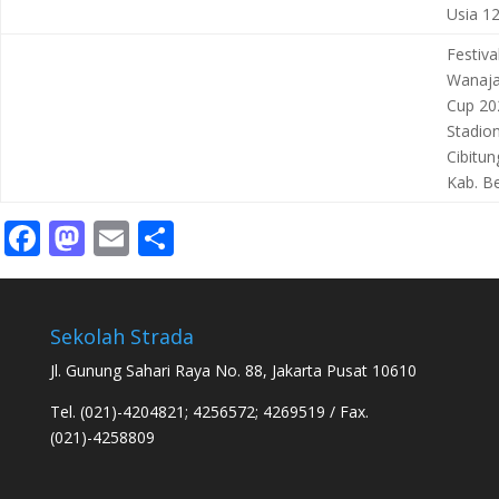
Usia 1
Festiva
Wanaj
Cup 20
Stadion
Cibitun
Kab. B
Facebook
Mastodon
Email
Share
Sekolah Strada
Jl. Gunung Sahari Raya No. 88, Jakarta Pusat 10610
Tel. (021)-4204821; 4256572; 4269519 / Fax.
(021)-4258809