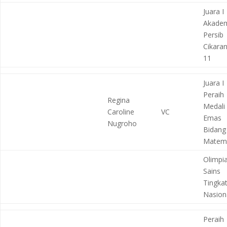
Juara I
Akade
Persib
Cikara
11
Juara I
Peraih
Regina
Medali
Caroline
VC
Emas
Nugroho
Bidang
Matema
Olimpi
Sains
Tingka
Nasion
Peraih