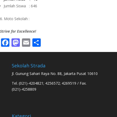
Jumlah Siswa : 646
Moto Sekolah :
Strive for Excellence!
Facebook
Mastodon
Email
Share
Sekolah Strada
Jl. Gunung Sahari Raya No. 88, Jakarta Pusat 10610
Tel. (021)-4204821; 4256572; 4269519 / Fax.
(021)-4258809
Kategori