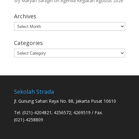
Sry Maryati Saragih
on
Agenda Kegiatan Agustus 2026
Archives
Archives
Categories
Categories
Sekolah Strada
Jl. Gunung Sahari Raya No. 88, Jakarta Pusat 10610
Tel. (021)-4204821; 4256572; 4269519 / Fax.
(021)-4258809