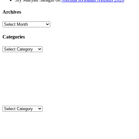
Archives
Archives
Categories
Categories
Sekolah Strada
Jl. Gunung Sahari Raya No. 88, Jakarta Pusat 10610
Tel. (021)-4204821; 4256572; 4269519 / Fax. (021)-4258809
Kategori
Kategori
Komentar
Kimberlt&Natasha
on
Agenda Kegiatan Agustus 2026
Aca’s Mom
on
Upacara Bendera SD Strada Budi Luhur I