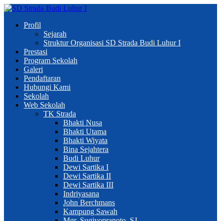
Profil
Sejarah
Struktur Organisasi SD Strada Budi Luhur I
Prestasi
Program Sekolah
Galeri
Pendaftaran
Hubungi Kami
Sekolah
Web Sekolah
TK Strada
Bhakti Nusa
Bhakti Utama
Bhakti Wiyata
Bina Sejahtera
Budi Luhur
Dewi Sartika I
Dewi Sartika II
Dewi Sartika III
Indriyasana
John Berchmans
Kampung Sawah
Mgr. Sugiyopranoto, SJ