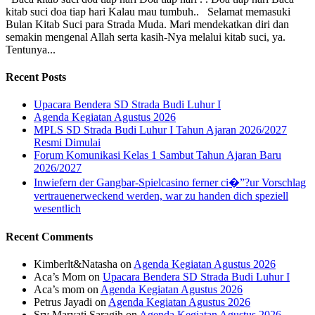
kitab suci doa tiap hari Kalau mau tumbuh.. Selamat memasuki
Bulan Kitab Suci para Strada Muda. Mari mendekatkan diri dan
semakin mengenal Allah serta kasih-Nya melalui kitab suci, ya.
Tentunya...
Recent Posts
Upacara Bendera SD Strada Budi Luhur I
Agenda Kegiatan Agustus 2026
MPLS SD Strada Budi Luhur I Tahun Ajaran 2026/2027
Resmi Dimulai
Forum Komunikasi Kelas 1 Sambut Tahun Ajaran Baru
2026/2027
Inwiefern der Gangbar-Spielcasino ferner ci�”?ur Vorschlag
vertrauenerweckend werden, war zu handen dich speziell
wesentlich
Recent Comments
Kimberlt&Natasha
on
Agenda Kegiatan Agustus 2026
Aca’s Mom
on
Upacara Bendera SD Strada Budi Luhur I
Aca’s mom
on
Agenda Kegiatan Agustus 2026
Petrus Jayadi
on
Agenda Kegiatan Agustus 2026
Sry Maryati Saragih
on
Agenda Kegiatan Agustus 2026