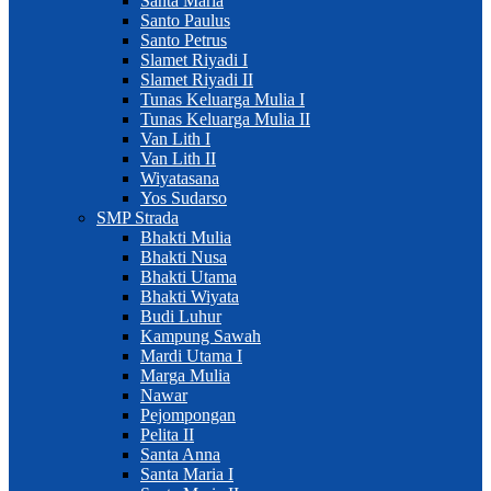
Santa Maria
Santo Paulus
Santo Petrus
Slamet Riyadi I
Slamet Riyadi II
Tunas Keluarga Mulia I
Tunas Keluarga Mulia II
Van Lith I
Van Lith II
Wiyatasana
Yos Sudarso
SMP Strada
Bhakti Mulia
Bhakti Nusa
Bhakti Utama
Bhakti Wiyata
Budi Luhur
Kampung Sawah
Mardi Utama I
Marga Mulia
Nawar
Pejompongan
Pelita II
Santa Anna
Santa Maria I