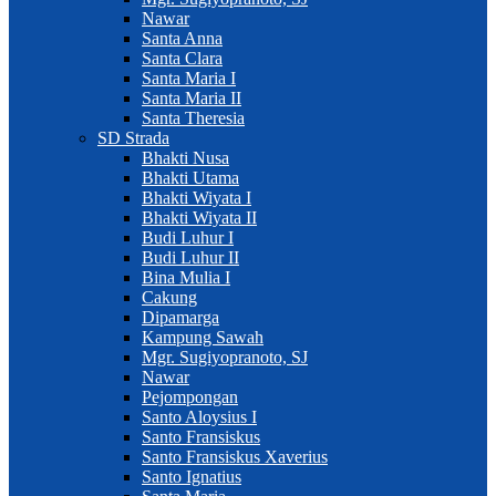
Nawar
Santa Anna
Santa Clara
Santa Maria I
Santa Maria II
Santa Theresia
SD Strada
Bhakti Nusa
Bhakti Utama
Bhakti Wiyata I
Bhakti Wiyata II
Budi Luhur I
Budi Luhur II
Bina Mulia I
Cakung
Dipamarga
Kampung Sawah
Mgr. Sugiyopranoto, SJ
Nawar
Pejompongan
Santo Aloysius I
Santo Fransiskus
Santo Fransiskus Xaverius
Santo Ignatius