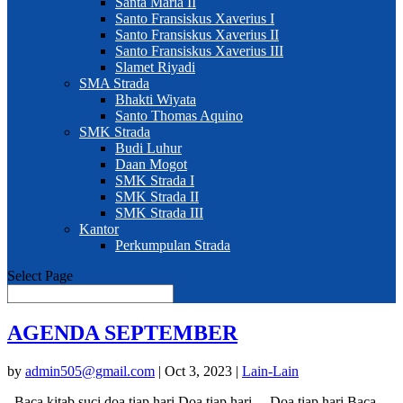
Santa Maria II
Santo Fransiskus Xaverius I
Santo Fransiskus Xaverius II
Santo Fransiskus Xaverius III
Slamet Riyadi
SMA Strada
Bhakti Wiyata
Santo Thomas Aquino
SMK Strada
Budi Luhur
Daan Mogot
SMK Strada I
SMK Strada II
SMK Strada III
Kantor
Perkumpulan Strada
Select Page
AGENDA SEPTEMBER
by
admin505@gmail.com
|
Oct 3, 2023
|
Lain-Lain
Baca kitab suci doa tiap hari Doa tiap hari . . Doa tiap hari Baca