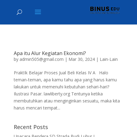
Apa itu Alur Kegiatan Ekonomi?
by
admin505@gmail.com
|
Mar 30, 2024
|
Lain-Lain
PraktIk Belajar Proses Jual Beli Kelas IV A Halo
teman-teman, apa kamu tahu apa yang harus kamu
lakukan untuk memenuhi kebutuhan sehari-hari?
Ilustrasi Pasar. lawliberty.org Tentunya ketika
membutuhkan atau menginginkan sesuatu, maka kita
harus mencari tempat...
Recent Posts
Upacara Bendera SD Strada Budi Luhur I