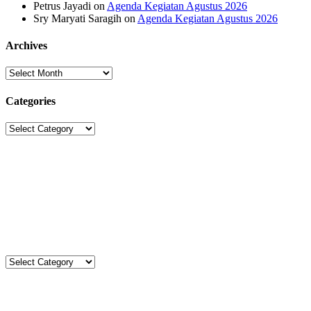
Petrus Jayadi
on
Agenda Kegiatan Agustus 2026
Sry Maryati Saragih
on
Agenda Kegiatan Agustus 2026
Archives
Archives
Categories
Categories
Sekolah Strada
Jl. Gunung Sahari Raya No. 88, Jakarta Pusat 10610
Tel. (021)-4204821; 4256572; 4269519 / Fax. (021)-4258809
Kategori
Kategori
Komentar