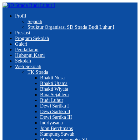
Profil
Sejarah
Struktur Organisasi SD Strada Budi Luhur I
Prestasi
Program Sekolah
Galeri
Pendaftaran
Hubungi Kami
Sekolah
Web Sekolah
TK Strada
Bhakti Nusa
Bhakti Utama
Bhakti Wiyata
Bina Sejahtera
Budi Luhur
Dewi Sartika I
Dewi Sartika II
Dewi Sartika III
Indriyasana
John Berchmans
Kampung Sawah
Mgr. Sugiyopranoto, SJ