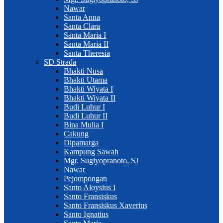
Nawar
Santa Anna
Santa Clara
Santa Maria I
Santa Maria II
Santa Theresia
SD Strada
Bhakti Nusa
Bhakti Utama
Bhakti Wiyata I
Bhakti Wiyata II
Budi Luhur I
Budi Luhur II
Bina Mulia I
Cakung
Dipamarga
Kampung Sawah
Mgr. Sugiyopranoto, SJ
Nawar
Pejompongan
Santo Aloysius I
Santo Fransiskus
Santo Fransiskus Xaverius
Santo Ignatius