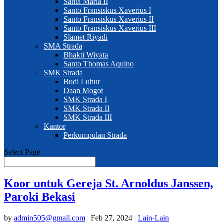
Santa Maria II
Santo Fransiskus Xaverius I
Santo Fransiskus Xaverius II
Santo Fransiskus Xaverius III
Slamet Riyadi
SMA Strada
Bhakti Wiyata
Santo Thomas Aquino
SMK Strada
Budi Luhur
Daan Mogot
SMK Strada I
SMK Strada II
SMK Strada III
Kantor
Perkumpulan Strada
Select Page
Koor untuk Gereja St. Arnoldus Janssen,
Paroki Bekasi
by
admin505@gmail.com
|
Feb 27, 2024
|
Lain-Lain