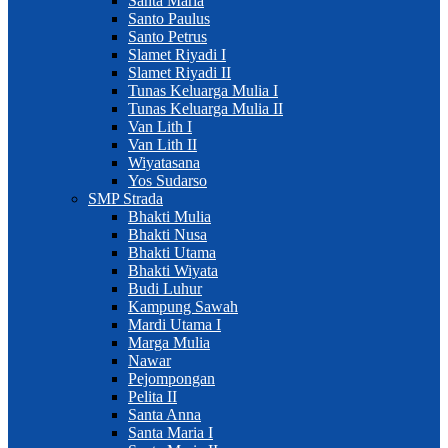
Santa Maria
Santo Paulus
Santo Petrus
Slamet Riyadi I
Slamet Riyadi II
Tunas Keluarga Mulia I
Tunas Keluarga Mulia II
Van Lith I
Van Lith II
Wiyatasana
Yos Sudarso
SMP Strada
Bhakti Mulia
Bhakti Nusa
Bhakti Utama
Bhakti Wiyata
Budi Luhur
Kampung Sawah
Mardi Utama I
Marga Mulia
Nawar
Pejompongan
Pelita II
Santa Anna
Santa Maria I