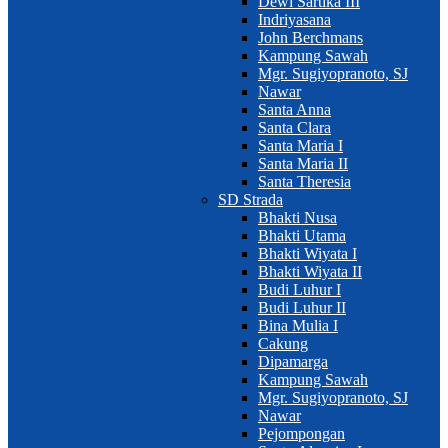
Dewi Sartika III
Indriyasana
John Berchmans
Kampung Sawah
Mgr. Sugiyopranoto, SJ
Nawar
Santa Anna
Santa Clara
Santa Maria I
Santa Maria II
Santa Theresia
SD Strada
Bhakti Nusa
Bhakti Utama
Bhakti Wiyata I
Bhakti Wiyata II
Budi Luhur I
Budi Luhur II
Bina Mulia I
Cakung
Dipamarga
Kampung Sawah
Mgr. Sugiyopranoto, SJ
Nawar
Pejompongan