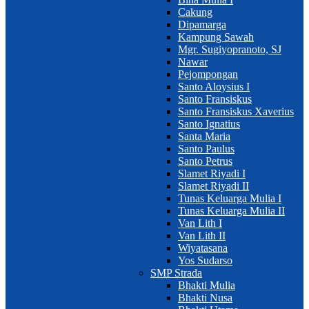
Cakung
Dipamarga
Kampung Sawah
Mgr. Sugiyopranoto, SJ
Nawar
Pejompongan
Santo Aloysius I
Santo Fransiskus
Santo Fransiskus Xaverius
Santo Ignatius
Santa Maria
Santo Paulus
Santo Petrus
Slamet Riyadi I
Slamet Riyadi II
Tunas Keluarga Mulia I
Tunas Keluarga Mulia II
Van Lith I
Van Lith II
Wiyatasana
Yos Sudarso
SMP Strada
Bhakti Mulia
Bhakti Nusa