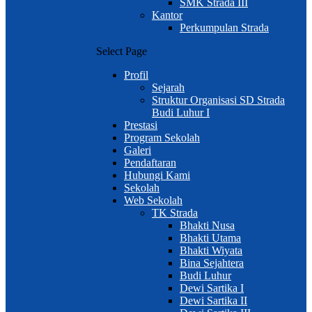
SMK Strada III
Kantor
Perkumpulan Strada
Select Page
Profil
Sejarah
Struktur Organisasi SD Strada
Budi Luhur I
Prestasi
Program Sekolah
Galeri
Pendaftaran
Hubungi Kami
Sekolah
Web Sekolah
TK Strada
Bhakti Nusa
Bhakti Utama
Bhakti Wiyata
Bina Sejahtera
Budi Luhur
Dewi Sartika I
Dewi Sartika II