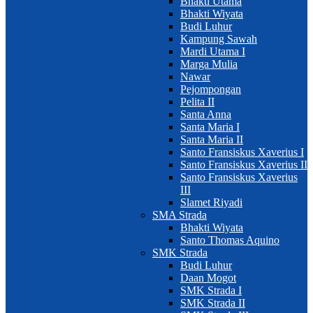
Bhakti Utama
Bhakti Wiyata
Budi Luhur
Kampung Sawah
Mardi Utama I
Marga Mulia
Nawar
Pejompongan
Pelita II
Santa Anna
Santa Maria I
Santa Maria II
Santo Fransiskus Xaverius I
Santo Fransiskus Xaverius II
Santo Fransiskus Xaverius
III
Slamet Riyadi
SMA Strada
Bhakti Wiyata
Santo Thomas Aquino
SMK Strada
Budi Luhur
Daan Mogot
SMK Strada I
SMK Strada II