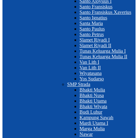
Santo Aloysius I
Santo Fransiskus
Santo Fransiskus Xaverius
Santo Ignatius
Santa Maria
Santo Paulus
Santo Petrus
Slamet Riyadi I
Slamet Riyadi II
Tunas Keluarga Mulia I
Tunas Keluarga Mulia II
Van Lith I
Van Lith II
Wiyatasana
Yos Sudarso
SMP Strada
Bhakti Mulia
Bhakti Nusa
Bhakti Utama
Bhakti Wiyata
Budi Luhur
Kampung Sawah
Mardi Utama I
Marga Mulia
Nawar