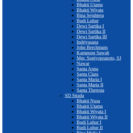
Bhakti Utama
Bhakti Wiyata
Bina Sejahtera
Budi Luhur
Dewi Sartika I
Dewi Sartika II
Dewi Sartika III
Indriyasana
John Berchmans
Kampung Sawah
Mgr. Sugiyopranoto, SJ
Nawar
Santa Anna
Santa Clara
Santa Maria I
Santa Maria II
Santa Theresia
SD Strada
Bhakti Nusa
Bhakti Utama
Bhakti Wiyata I
Bhakti Wiyata II
Budi Luhur I
Budi Luhur II
Bina Mulia I