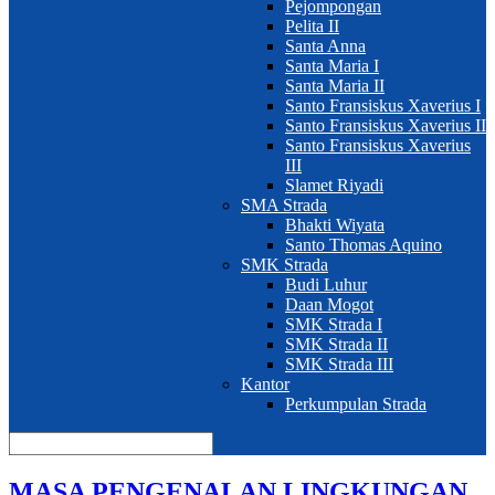
Pejompongan
Pelita II
Santa Anna
Santa Maria I
Santa Maria II
Santo Fransiskus Xaverius I
Santo Fransiskus Xaverius II
Santo Fransiskus Xaverius
III
Slamet Riyadi
SMA Strada
Bhakti Wiyata
Santo Thomas Aquino
SMK Strada
Budi Luhur
Daan Mogot
SMK Strada I
SMK Strada II
SMK Strada III
Kantor
Perkumpulan Strada
MASA PENGENALAN LINGKUNGAN