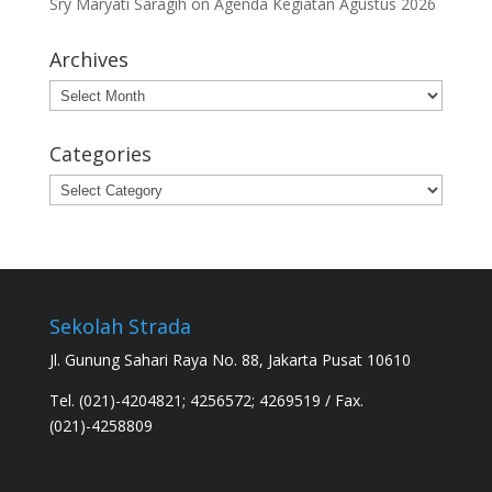
Sry Maryati Saragih
on
Agenda Kegiatan Agustus 2026
Archives
Archives
Categories
Categories
Sekolah Strada
Jl. Gunung Sahari Raya No. 88, Jakarta Pusat 10610
Tel. (021)-4204821; 4256572; 4269519 / Fax.
(021)-4258809