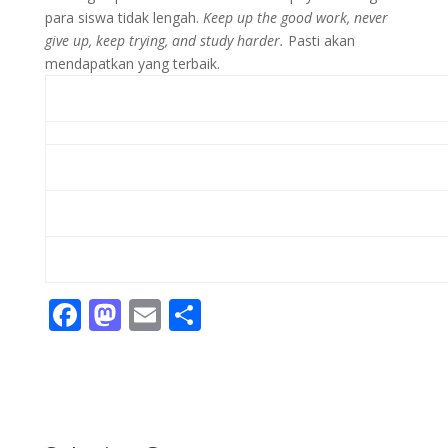
para siswa tidak lengah.
Keep up the good work, never
give up, keep trying, and study harder.
Pasti akan
mendapatkan yang terbaik.
F
M
E
S
ac
as
m
h
e
to
ai
ar
b
d
l
e
o
o