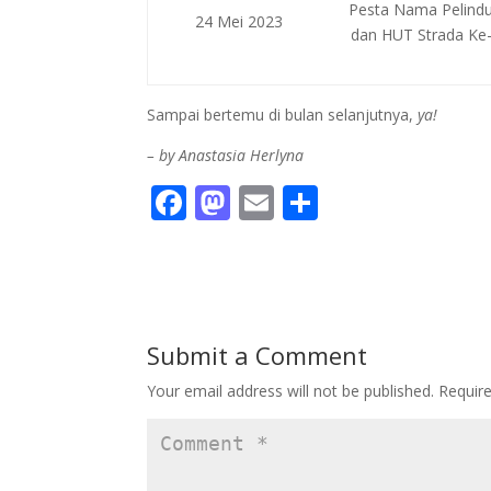
Pesta Nama Pelind
24 Mei 2023
dan HUT Strada Ke
Sampai bertemu di bulan selanjutnya,
ya!
– by Anastasia Herlyna
F
M
E
S
ac
as
m
h
e
to
ai
ar
b
d
l
e
o
o
Submit a Comment
o
n
Your email address will not be published.
Requir
k