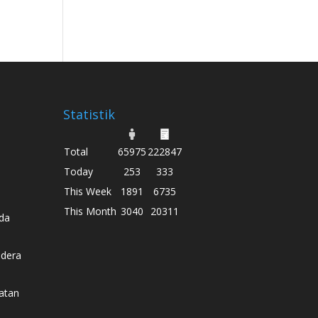
Statistik
Total
65975
222847
Today
253
333
This Week
1891
6735
This Month
3040
20311
da
dera
atan