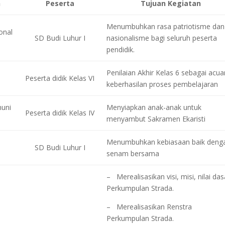
n
Peserta
Tujuan Kegiatan
Menumbuhkan rasa patriotisme dan
onal
SD Budi Luhur I
nasionalisme bagi seluruh peserta
pendidik.
Penilaian Akhir Kelas 6 sebagai acua
Peserta didik Kelas VI
keberhasilan proses pembelajaran
muni
Menyiapkan anak-anak untuk
Peserta didik Kelas IV
menyambut Sakramen Ekaristi
Menumbuhkan kebiasaan baik deng
SD Budi Luhur I
senam bersama
– Merealisasikan visi, misi, nilai das
Perkumpulan Strada.
– Merealisasikan Renstra
Perkumpulan Strada.