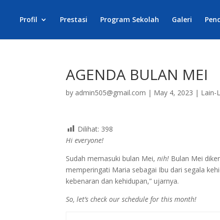
Profil
Prestasi
Program Sekolah
Galeri
Pen
AGENDA BULAN MEI
by
admin505@gmail.com
|
May 4, 2023
|
Lain-
Dilihat:
398
Hi everyone!
Sudah memasuki bulan Mei,
nih!
Bulan Mei dike
memperingati Maria sebagai Ibu dari segala kehid
kebenaran dan kehidupan,” ujarnya.
So, let’s check our schedule for this month!