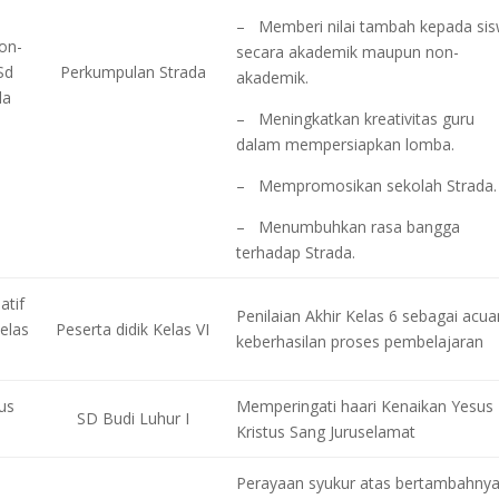
– Memberi nilai tambah kepada si
on-
secara akademik maupun non-
Sd
Perkumpulan Strada
akademik.
da
– Meningkatkan kreativitas guru
dalam mempersiapkan lomba.
– Mempromosikan sekolah Strada.
– Menumbuhkan rasa bangga
terhadap Strada.
atif
Penilaian Akhir Kelas 6 sebagai acua
elas
Peserta didik Kelas VI
keberhasilan proses pembelajaran
us
Memperingati haari Kenaikan Yesus
SD Budi Luhur I
Kristus Sang Juruselamat
Perayaan syukur atas bertambahny