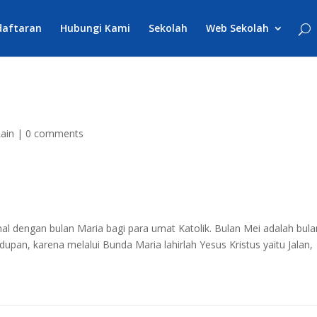
daftaran
Hubungi Kami
Sekolah
Web Sekolah
Lain
|
0 comments
nal dengan bulan Maria bagi para umat Katolik. Bulan Mei adalah bula
upan, karena melalui Bunda Maria lahirlah Yesus Kristus yaitu Jalan,