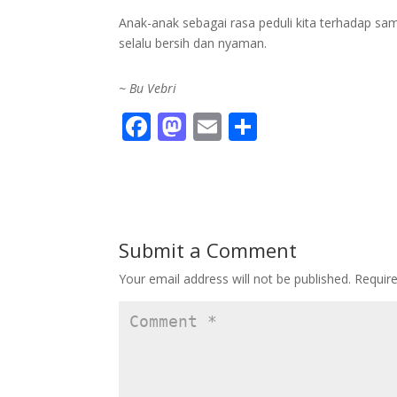
Anak-anak sebagai rasa peduli kita terhadap samp
selalu bersih dan nyaman.
~ Bu Vebri
F
M
E
S
ac
as
m
h
e
to
ai
ar
b
d
l
e
o
o
Submit a Comment
o
n
Your email address will not be published.
Requir
k