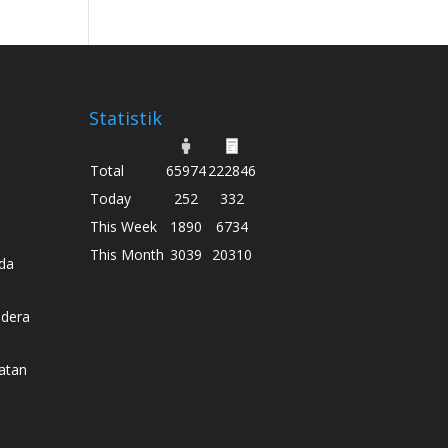
Statistik
Total
65974
222846
Today
252
332
This Week
1890
6734
This Month
3039
20310
da
dera
atan