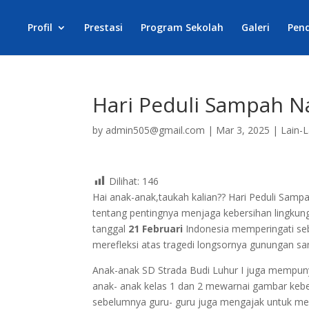
Profil
Prestasi
Program Sekolah
Galeri
Pen
Hari Peduli Sampah N
by
admin505@gmail.com
|
Mar 3, 2025
|
Lain-L
Dilihat:
146
Hai anak-anak,taukah kalian?? Hari Peduli Sa
tentang pentingnya menjaga kebersihan lingkun
tanggal
21 Februari
Indonesia memperingati s
merefleksi atas tragedi longsornya gunungan s
Anak-anak SD Strada Budi Luhur I juga mempun
anak- anak kelas 1 dan 2 mewarnai gambar kebe
sebelumnya guru- guru juga mengajak untuk men