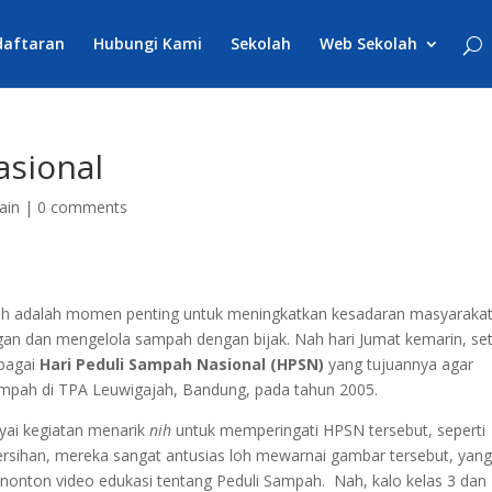
daftaran
Hubungi Kami
Sekolah
Web Sekolah
asional
ain
|
0 comments
mpah adalah momen penting untuk meningkatkan kesadaran masyaraka
gan dan mengelola sampah dengan bijak. Nah hari Jumat kemarin, set
ebagai
Hari Peduli Sampah Nasional (HPSN)
yang tujuannya agar
ampah di TPA Leuwigajah, Bandung, pada tahun 2005.
yai kegiatan menarik
nih
untuk memperingati HPSN tersebut, seperti
rsihan, mereka sangat antusias loh mewarnai gambar tersebut, yan
onton video edukasi tentang Peduli Sampah. Nah, kalo kelas 3 dan