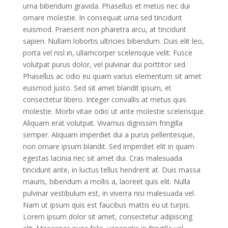
urna bibendum gravida. Phasellus et metus nec dui
ornare molestie. In consequat urna sed tincidunt
euismod. Praesent non pharetra arcu, at tincidunt
sapien. Nullam lobortis ultricies bibendum. Duis elit leo,
porta vel nisl in, ullamcorper scelerisque velit. Fusce
volutpat purus dolor, vel pulvinar dui porttitor sed.
Phasellus ac odio eu quam varius elementum sit amet
euismod justo. Sed sit amet blandit ipsum, et
consectetur libero. Integer convallis at metus quis
molestie. Morbi vitae odio ut ante molestie scelerisque.
Aliquam erat volutpat. Vivamus dignissim fringilla
semper. Aliquam imperdiet dui a purus pellentesque,
non ornare ipsum blandit. Sed imperdiet elit in quam
egestas lacinia nec sit amet dui. Cras malesuada
tincidunt ante, in luctus tellus hendrerit at. Duis massa
mauris, bibendum a mollis a, laoreet quis elit. Nulla
pulvinar vestibulum est, in viverra nisi malesuada vel.
Nam ut ipsum quis est faucibus mattis eu ut turpis.
Lorem ipsum dolor sit amet, consectetur adipiscing