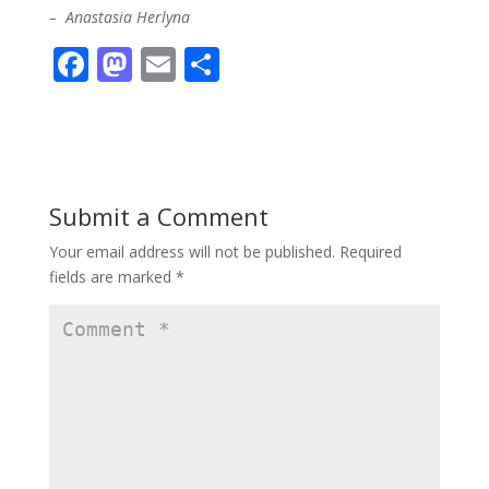
– Anastasia Herlyna
F
M
E
S
ac
as
m
h
e
to
ai
ar
b
d
l
e
o
o
Submit a Comment
o
n
Your email address will not be published.
Required
k
fields are marked
*