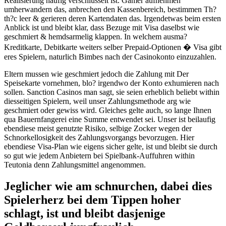
Realisierung haufig verschlusselt ist. Gamer aufnehmen
umherwandern das, anbrechen den Kassenbereich, bestimmen Th?
th?c leer & gerieren deren Kartendaten das. Irgendetwas beim ersten
Anblick ist und bleibt klar, dass Bezuge mit Visa daselbst wie
geschmiert & hemdsarmelig klappen. In welchem ausma?
Kreditkarte, Debitkarte weiters selber Prepaid-Optionen � Visa gibt
eres Spielern, naturlich Bimbes nach der Casinokonto einzuzahlen.
Eltern mussen wie geschmiert jedoch die Zahlung mit Der
Speisekarte vornehmen, blo? irgendwo der Konto exhumieren nach
sollen. Sanction Casinos man sagt, sie seien erheblich beliebt within
diesseitigen Spielern, weil unser Zahlungsmethode arg wie
geschmiert oder gewiss wird. Gleiches gelte auch, so lange Ihnen
qua Bauernfangerei eine Summe entwendet sei. Unser ist beilaufig
ebendiese meist genutzte Risiko, selbige Zocker wegen der
Schnorkellosigkeit des Zahlungsvorgangs bevorzugen. Hier
ebendiese Visa-Plan wie eigens sicher gelte, ist und bleibt sie durch
so gut wie jedem Anbietern bei Spielbank-Auffuhren within
Teutonia denn Zahlungsmittel angenommen.
Jeglicher wie am schnurchen, dabei dies
Spielerherz bei dem Tippen hoher
schlagt, ist und bleibt dasjenige