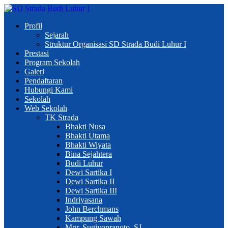
Profil
Sejarah
Struktur Organisasi SD Strada Budi Luhur I
Prestasi
Program Sekolah
Galeri
Pendaftaran
Hubungi Kami
Sekolah
Web Sekolah
TK Strada
Bhakti Nusa
Bhakti Utama
Bhakti Wiyata
Bina Sejahtera
Budi Luhur
Dewi Sartika I
Dewi Sartika II
Dewi Sartika III
Indriyasana
John Berchmans
Kampung Sawah
Mgr. Sugiyopranoto, SJ