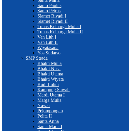
Santa Maria
Santo Paulus
Santo Petrus
Slamet Riyadi I
Slamet Riyadi II
Tunas Keluarga Mulia I
Tunas Keluarga Mulia II
Van Lith I
Van Lith II
Wiyatasana
Yos Sudarso
SMP Strada
Bhakti Mulia
Bhakti Nusa
Bhakti Utama
Bhakti Wiyata
Budi Luhur
Kampung Sawah
Mardi Utama I
Marga Mulia
Nawar
Pejompongan
Pelita II
Santa Anna
Santa Maria I