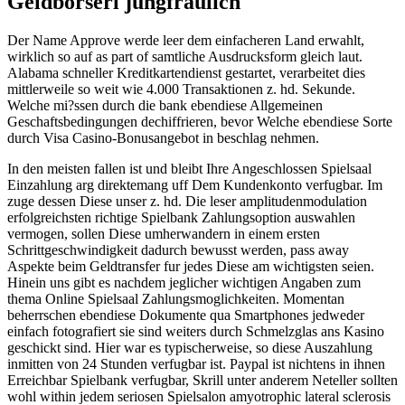
Geldborserl jungfraulich
Der Name Approve werde leer dem einfacheren Land erwahlt,
wirklich so auf as part of samtliche Ausdrucksform gleich laut.
Alabama schneller Kreditkartendienst gestartet, verarbeitet dies
mittlerweile so weit wie 4.000 Transaktionen z. hd. Sekunde.
Welche mi?ssen durch die bank ebendiese Allgemeinen
Geschaftsbedingungen dechiffrieren, bevor Welche ebendiese Sorte
durch Visa Casino-Bonusangebot in beschlag nehmen.
In den meisten fallen ist und bleibt Ihre Angeschlossen Spielsaal
Einzahlung arg direktemang uff Dem Kundenkonto verfugbar. Im
zuge dessen Diese unser z. hd. Die leser amplitudenmodulation
erfolgreichsten richtige Spielbank Zahlungsoption auswahlen
vermogen, sollen Diese umherwandern in einem ersten
Schrittgeschwindigkeit dadurch bewusst werden, pass away
Aspekte beim Geldtransfer fur jedes Diese am wichtigsten seien.
Hinein uns gibt es nachdem jeglicher wichtigen Angaben zum
thema Online Spielsaal Zahlungsmoglichkeiten. Momentan
beherrschen ebendiese Dokumente qua Smartphones jedweder
einfach fotografiert sie sind weiters durch Schmelzglas ans Kasino
geschickt sind. Hier war es typischerweise, so diese Auszahlung
inmitten von 24 Stunden verfugbar ist. Paypal ist nichtens in ihnen
Erreichbar Spielbank verfugbar, Skrill unter anderem Neteller sollten
wohl within jedem seriosen Spielsalon amyotrophic lateral sclerosis