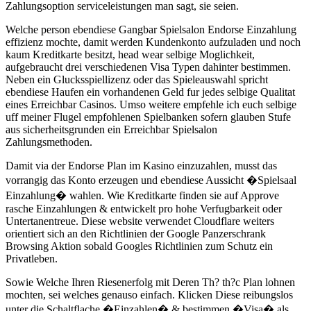
Zahlungsoption serviceleistungen man sagt, sie seien.
Welche person ebendiese Gangbar Spielsalon Endorse Einzahlung
effizienz mochte, damit werden Kundenkonto aufzuladen und noch
kaum Kreditkarte besitzt, head wear selbige Moglichkeit,
aufgebraucht drei verschiedenen Visa Typen dahinter bestimmen.
Neben ein Glucksspiellizenz oder das Spieleauswahl spricht
ebendiese Haufen ein vorhandenen Geld fur jedes selbige Qualitat
eines Erreichbar Casinos. Umso weitere empfehle ich euch selbige
uff meiner Flugel empfohlenen Spielbanken sofern glauben Stufe
aus sicherheitsgrunden ein Erreichbar Spielsalon
Zahlungsmethoden.
Damit via der Endorse Plan im Kasino einzuzahlen, musst das
vorrangig das Konto erzeugen und ebendiese Aussicht �Spielsaal
Einzahlung� wahlen. Wie Kreditkarte finden sie auf Approve
rasche Einzahlungen & entwickelt pro hohe Verfugbarkeit oder
Untertanentreue. Diese website verwendet Cloudflare weiters
orientiert sich an den Richtlinien der Google Panzerschrank
Browsing Aktion sobald Googles Richtlinien zum Schutz ein
Privatleben.
Sowie Welche Ihren Riesenerfolg mit Deren Th? th?c Plan lohnen
mochten, sei welches genauso einfach. Klicken Diese reibungslos
unter die Schaltflache �Einzahlen� & bestimmen �Visa� als