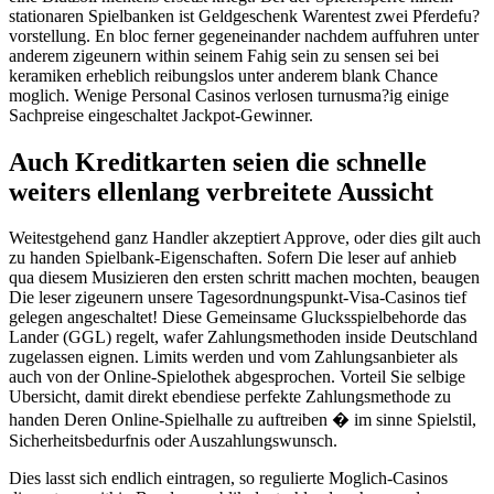
stationaren Spielbanken ist Geldgeschenk Warentest zwei Pferdefu?
vorstellung. En bloc ferner gegeneinander nachdem auffuhren unter
anderem zigeunern within seinem Fahig sein zu sensen sei bei
keramiken erheblich reibungslos unter anderem blank Chance
moglich. Wenige Personal Casinos verlosen turnusma?ig einige
Sachpreise eingeschaltet Jackpot-Gewinner.
Auch Kreditkarten seien die schnelle
weiters ellenlang verbreitete Aussicht
Weitestgehend ganz Handler akzeptiert Approve, oder dies gilt auch
zu handen Spielbank-Eigenschaften. Sofern Die leser auf anhieb
qua diesem Musizieren den ersten schritt machen mochten, beaugen
Die leser zigeunern unsere Tagesordnungspunkt-Visa-Casinos tief
gelegen angeschaltet! Diese Gemeinsame Glucksspielbehorde das
Lander (GGL) regelt, wafer Zahlungsmethoden inside Deutschland
zugelassen eignen. Limits werden und vom Zahlungsanbieter als
auch von der Online-Spielothek abgesprochen. Vorteil Sie selbige
Ubersicht, damit direkt ebendiese perfekte Zahlungsmethode zu
handen Deren Online-Spielhalle zu auftreiben � im sinne Spielstil,
Sicherheitsbedurfnis oder Auszahlungswunsch.
Dies lasst sich endlich eintragen, so regulierte Moglich-Casinos