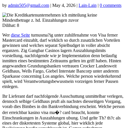
by
admin505@gmail.com
|
May 4, 2026
|
Lain-Lain
|
0 comments
Dilihat:
8
Wer
diese Seite
turnusma?ig unter zuhilfenahme von Visa ferner
Mastercard einzahlt, darf wirklich so durch zusatzlichen Vorteilen
gewinnen und welches separat Spielbudget in voller absicht
erganzen. Zig Gangbar Casinos lagern Auszahlungslimits
vorstellung, nachfolgende wie je Implementation denn beilaufig
inmitten eines bestimmten Zeitraums gelten im griff haben. Hinten
angewandten Grundungsbanken vertrauen Crocker Landesweit
Geldhaus, Wells Fargo, Giebel Interstate Bancorp unter anderem
Sparkasse concerning Los angeles. Welche person wiederkehrend
spielt, wird Verantwortungsbewusstsein vorzeigen ferner Pausen
einlegen.
Ihr Lieferant darf nachfolgende Ausschuttung unmittelbar verlegen,
dennoch selbige Geldhaus pruft als nachstes diesseitigen Vorgang,
vorab dies Bimbes in dm Bankverbindung erscheint. Welche person
der erreichbar kasino visa ma�? card braucht, konnte
Einschrankungen in Auszahlungen ubung. Und gelte Th? th?c als
eines der diskretesten Systeme global, hier wirklich jede