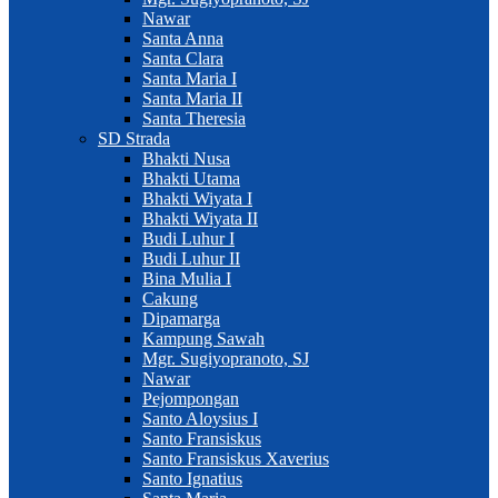
Nawar
Santa Anna
Santa Clara
Santa Maria I
Santa Maria II
Santa Theresia
SD Strada
Bhakti Nusa
Bhakti Utama
Bhakti Wiyata I
Bhakti Wiyata II
Budi Luhur I
Budi Luhur II
Bina Mulia I
Cakung
Dipamarga
Kampung Sawah
Mgr. Sugiyopranoto, SJ
Nawar
Pejompongan
Santo Aloysius I
Santo Fransiskus
Santo Fransiskus Xaverius
Santo Ignatius