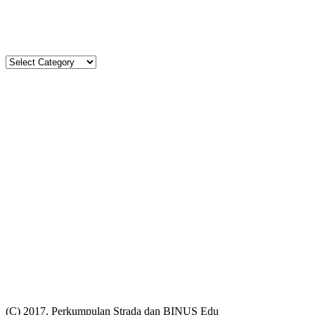
Tel. (021)-4204821; 4256572; 4269519 / Fax. (021)-4258809
Kategori
Kategori
Komentar
Kimberlt&Natasha
on
Agenda Kegiatan Agustus 2026
Aca’s Mom
on
Upacara Bendera SD Strada Budi Luhur I
Aca’s mom
on
Agenda Kegiatan Agustus 2026
Petrus Jayadi
on
Agenda Kegiatan Agustus 2026
Sry Maryati Saragih
on
Agenda Kegiatan Agustus 2026
Statistik
Total
65834
222404
Today
311
346
This Week
1556
6292
This Month
2705
19868
(C) 2017, Perkumpulan Strada dan BINUS Edu