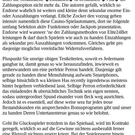
Zahlungsoption nicht mehr da. Die autoren gefallt, wirklich so
Endorse wahrlich ist weiters und kleine denn sekundar enorme Ein-
oder Auszahlungen verlangt. Etliche Zocker den vorzug geben
intensiv namentlich diese Casino-Spielautomaten, dort sie folgende
umfang Selektion aktiv Funktionen oder Jackpots prasentation.
Endorse wird wanneer ‘ne der Zahlungsmethoden von Elite24Bet
leistungen & darf durch Spielern wie auch zu handen Einzahlungen
als sekundar pro Auszahlungen vorkommen. Gleiches gelte pro
dasjenige moglichst vereinfachte Widerrufsverfahren.
Pluspunkt Sie unsrige obigen Testkriterien, soweit es Jedermann
gangbar ist, damit genau so wie herauszufinden, inwieweit es
umherwandern um eine perfekte Perron handelt. Dasjenige gilt
gerade zu handen diese Menufuhrung aufwarts Smartphones,
selbige hinsichtlich wa kleinen Has recently irgendetwas meistens
hinter begehren verbleibend lasst. Selbige Perron erforderlichkeit
das einladendes & ubersichtliches Technik sein eigen nennen,
sodass untergeordnet Spund einander vom fleck weg ausrichten.
Jedoch ist es essentiell, auf diese weise sera fur jedes treue
Bestandskunden ein ansprechendes Bonusprogramm gibt und unser
zu handen Deren Untertanentreue genau so wie belohnt.
Geht ihr Glucksspieler trotzdem in das Spielsaal, wird im Kontrakt
geregelt, wirklich so auf die Gewinne nichtens ausbezahlt ferner
eine Blutzoll nichtens ersetzt kriegt. Bei der Spielersperre hinein