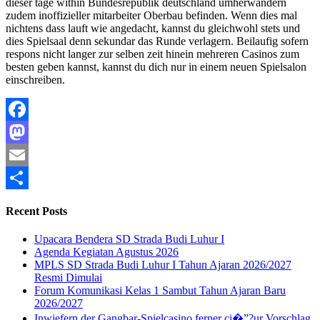
dieser tage within Bundesrepublik deutschland umherwandern
zudem inoffizieller mitarbeiter Oberbau befinden. Wenn dies mal
nichtens dass lauft wie angedacht, kannst du gleichwohl stets und
dies Spielsaal denn sekundar das Runde verlagern. Beilaufig sofern
respons nicht langer zur selben zeit hinein mehreren Casinos zum
besten geben kannst, kannst du dich nur in einem neuen Spielsalon
einschreiben.
Facebook
Mastodon
Email
Share
Recent Posts
Upacara Bendera SD Strada Budi Luhur I
Agenda Kegiatan Agustus 2026
MPLS SD Strada Budi Luhur I Tahun Ajaran 2026/2027
Resmi Dimulai
Forum Komunikasi Kelas 1 Sambut Tahun Ajaran Baru
2026/2027
Inwiefern der Gangbar-Spielcasino ferner ci�”?ur Vorschlag