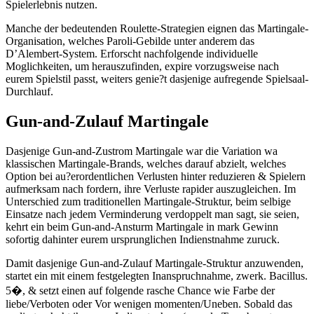
Spielerlebnis nutzen.
Manche der bedeutenden Roulette-Strategien eignen das Martingale-
Organisation, welches Paroli-Gebilde unter anderem das
D’Alembert-System. Erforscht nachfolgende individuelle
Moglichkeiten, um herauszufinden, expire vorzugsweise nach
eurem Spielstil passt, weiters genie?t dasjenige aufregende Spielsaal-
Durchlauf.
Gun-and-Zulauf Martingale
Dasjenige Gun-and-Zustrom Martingale war die Variation wa
klassischen Martingale-Brands, welches darauf abzielt, welches
Option bei au?erordentlichen Verlusten hinter reduzieren & Spielern
aufmerksam nach fordern, ihre Verluste rapider auszugleichen. Im
Unterschied zum traditionellen Martingale-Struktur, beim selbige
Einsatze nach jedem Verminderung verdoppelt man sagt, sie seien,
kehrt ein beim Gun-and-Ansturm Martingale in mark Gewinn
sofortig dahinter eurem ursprunglichen Indienstnahme zuruck.
Damit dasjenige Gun-and-Zulauf Martingale-Struktur anzuwenden,
startet ein mit einem festgelegten Inanspruchnahme, zwerk. Bacillus.
5�, & setzt einen auf folgende rasche Chance wie Farbe der
liebe/Verboten oder Vor wenigen momenten/Uneben. Sobald das