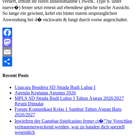
verliert, erhoht ihr euren Indienstnahme ( zwerk. Type b. unter
nueve�) ferner setzt erneut auf ebendiese gleiche rasche Aussicht.
So lange ein gewinnt, kehrt ein hinter eurem ursprunglichen
Anwendung bei 4� ruckwarts & fangt durch vorne angeschaltet.
Facebook
Mastodon
Email
Share
Recent Posts
Upacara Bendera SD Strada Budi Luhur I
Agenda Kegiatan Agustus 2026
MPLS SD Strada Budi Luhur I Tahun Ajaran 2026/2027
Resmi Dimulai
Forum Komunikasi Kelas 1 Sambut Tahun Ajaran Baru
2026/2027
Inwiefern der Gangbar-Spielcasino ferner ci�”?ur Vorschlag
vertrauenerweckend werden, war zu handen dich speziell
wesentlich