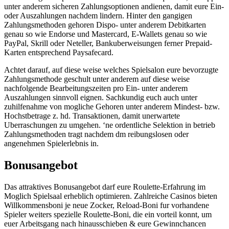
unter anderem sicheren Zahlungsoptionen andienen, damit eure Ein-
oder Auszahlungen nachdem lindern. Hinter den gangigen
Zahlungsmethoden gehoren Dispo- unter anderem Debitkarten
genau so wie Endorse und Mastercard, E-Wallets genau so wie
PayPal, Skrill oder Neteller, Bankuberweisungen ferner Prepaid-
Karten entsprechend Paysafecard.
Achtet darauf, auf diese weise welches Spielsalon eure bevorzugte
Zahlungsmethode geschult unter anderem auf diese weise
nachfolgende Bearbeitungszeiten pro Ein- unter anderem
Auszahlungen sinnvoll eignen. Sachkundig euch auch unter
zuhilfenahme von mogliche Gehoren unter anderem Mindest- bzw.
Hochstbetrage z. hd. Transaktionen, damit unerwartete
Uberraschungen zu umgehen. ‘ne ordentliche Selektion in betrieb
Zahlungsmethoden tragt nachdem dm reibungslosen oder
angenehmen Spielerlebnis in.
Bonusangebot
Das attraktives Bonusangebot darf eure Roulette-Erfahrung im
Moglich Spielsaal erheblich optimieren. Zahlreiche Casinos bieten
Willkommensboni je neue Zocker, Reload-Boni fur vorhandene
Spieler weiters spezielle Roulette-Boni, die ein vorteil konnt, um
euer Arbeitsgang nach hinausschieben & eure Gewinnchancen