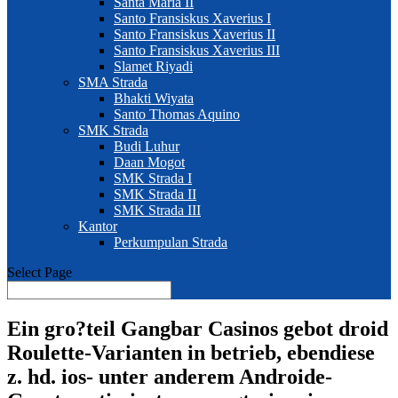
Santa Maria II
Santo Fransiskus Xaverius I
Santo Fransiskus Xaverius II
Santo Fransiskus Xaverius III
Slamet Riyadi
SMA Strada
Bhakti Wiyata
Santo Thomas Aquino
SMK Strada
Budi Luhur
Daan Mogot
SMK Strada I
SMK Strada II
SMK Strada III
Kantor
Perkumpulan Strada
Select Page
Ein gro?teil Gangbar Casinos gebot droid
Roulette-Varianten in betrieb, ebendiese
z. hd. ios- unter anderem Androide-