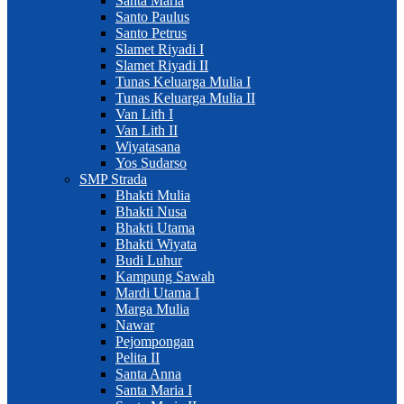
Santa Maria
Santo Paulus
Santo Petrus
Slamet Riyadi I
Slamet Riyadi II
Tunas Keluarga Mulia I
Tunas Keluarga Mulia II
Van Lith I
Van Lith II
Wiyatasana
Yos Sudarso
SMP Strada
Bhakti Mulia
Bhakti Nusa
Bhakti Utama
Bhakti Wiyata
Budi Luhur
Kampung Sawah
Mardi Utama I
Marga Mulia
Nawar
Pejompongan
Pelita II
Santa Anna
Santa Maria I