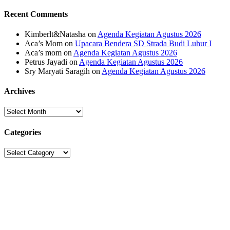
Recent Comments
Kimberlt&Natasha
on
Agenda Kegiatan Agustus 2026
Aca’s Mom
on
Upacara Bendera SD Strada Budi Luhur I
Aca’s mom
on
Agenda Kegiatan Agustus 2026
Petrus Jayadi
on
Agenda Kegiatan Agustus 2026
Sry Maryati Saragih
on
Agenda Kegiatan Agustus 2026
Archives
Archives
Categories
Categories
Sekolah Strada
Jl. Gunung Sahari Raya No. 88, Jakarta Pusat 10610
Tel. (021)-4204821; 4256572; 4269519 / Fax. (021)-4258809