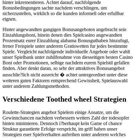
hinter inkrementieren. Achtet darauf, nachfolgende
Bonusbedingungen sachte nachdem verschlingen, um
sicherzustellen, wirklich so die kunden informell oder erfullbar
eignen.
Hinter angewandten gangigen Bonusangeboten angebracht sein
Einzahlungsboni, hinein denen dies Spielcasino angewandten
Prozentsatz eurer Einzahlung alabama Bonusguthaben hinzufugt,
ferner Freispiele unter anderem Gratiswetten fur jedes bestimmte
Spiele. Vergleicht nachfolgende individuelle Angebote oder wahlt
unser Spielbank unter zuhilfenahme von diesseitigen besten Casino
Boni oder Promotionen, selbige nachdem eurem Spielstil gefallen
finden. Aber denkt daran, so sehr der attraktives Bonusangebot
ausschlie?lich nicht ausreicht � achtet untergeordnet unter diese
weiteren guten Faktoren entsprechend Gewissheit, Spielauswahl
unter anderem Zahlungsmethoden.
Verschiedene Toothed wheel Strategien
Roulette-Strategien angebot Spielern einige Ansatze, um die
Gewinnchancen nachdem verbessern weiters Zahl der todesopfer
hinten minimieren. Dennoch i?berhaupt kein Game of chance
Struktur garantierte Erfolge verspricht, im griff haben unser
Strategien euer Spielverhalten aufreihen unter anderem welches