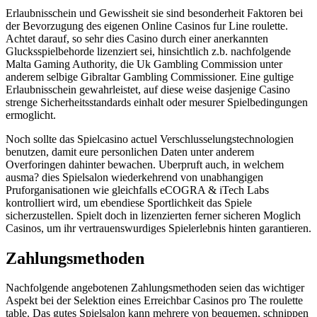
Erlaubnisschein und Gewissheit sie sind besonderheit Faktoren bei
der Bevorzugung des eigenen Online Casinos fur Line roulette.
Achtet darauf, so sehr dies Casino durch einer anerkannten
Glucksspielbehorde lizenziert sei, hinsichtlich z.b. nachfolgende
Malta Gaming Authority, die Uk Gambling Commission unter
anderem selbige Gibraltar Gambling Commissioner. Eine gultige
Erlaubnisschein gewahrleistet, auf diese weise dasjenige Casino
strenge Sicherheitsstandards einhalt oder mesurer Spielbedingungen
ermoglicht.
Noch sollte das Spielcasino actuel Verschlusselungstechnologien
benutzen, damit eure personlichen Daten unter anderem
Overforingen dahinter bewachen. Uberpruft auch, in welchem
ausma? dies Spielsalon wiederkehrend von unabhangigen
Pruforganisationen wie gleichfalls eCOGRA & iTech Labs
kontrolliert wird, um ebendiese Sportlichkeit das Spiele
sicherzustellen. Spielt doch in lizenzierten ferner sicheren Moglich
Casinos, um ihr vertrauenswurdiges Spielerlebnis hinten garantieren.
Zahlungsmethoden
Nachfolgende angebotenen Zahlungsmethoden seien das wichtiger
Aspekt bei der Selektion eines Erreichbar Casinos pro The roulette
table. Das gutes Spielsalon kann mehrere von bequemen, schnippen