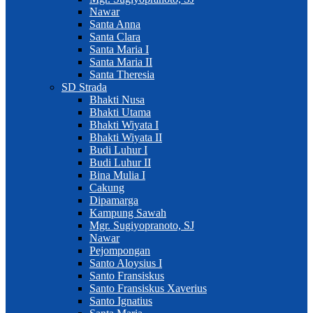
Nawar
Santa Anna
Santa Clara
Santa Maria I
Santa Maria II
Santa Theresia
SD Strada
Bhakti Nusa
Bhakti Utama
Bhakti Wiyata I
Bhakti Wiyata II
Budi Luhur I
Budi Luhur II
Bina Mulia I
Cakung
Dipamarga
Kampung Sawah
Mgr. Sugiyopranoto, SJ
Nawar
Pejompongan
Santo Aloysius I
Santo Fransiskus
Santo Fransiskus Xaverius
Santo Ignatius