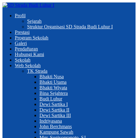
Profil
Sejarah
Struktur Organisasi SD Strada Budi Luhur I
Prestasi
Program Sekolah
Galeri
Pendaftaran
Hubungi Kami
Sekolah
Web Sekolah
TK Strada
Bhakti Nusa
Bhakti Utama
Bhakti Wiyata
Bina Sejahtera
Budi Luhur
Dewi Sartika I
Dewi Sartika II
Dewi Sartika III
Indriyasana
John Berchmans
Kampung Sawah
Mgr. Sugiyopranoto, SJ