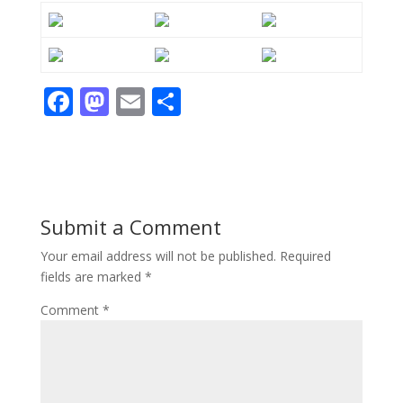
F
M
E
S
ac
as
m
h
e
to
ai
ar
b
d
l
e
o
o
Submit a Comment
o
n
Your email address will not be published.
Required
k
fields are marked
*
Comment
*