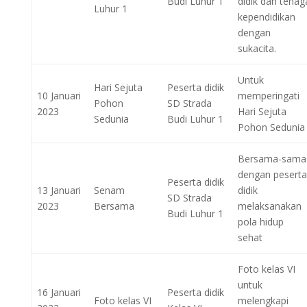
Budi Luhur 1
didik dan tenag
Luhur 1
kependidikan
dengan
sukacita.
Untuk
Hari Sejuta
Peserta didik
10 Januari
memperingati
Pohon
SD Strada
2023
Hari Sejuta
Sedunia
Budi Luhur 1
Pohon Sedunia
Bersama-sama
dengan peserta
Peserta didik
13 Januari
Senam
didik
SD Strada
2023
Bersama
melaksanakan
Budi Luhur 1
pola hidup
sehat
Foto kelas VI
untuk
16 Januari
Peserta didik
Foto kelas VI
melengkapi