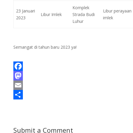
Komplek
23 Januari
Libur perayaan
Libur Imlek
Strada Budi
2023
imlek
Luhur
Semangat di tahun baru 2023 ya!
F
a
M
c
a
E
e
s
m
S
b
t
a
h
o
o
i
a
Submit a Comment
o
d
l
r