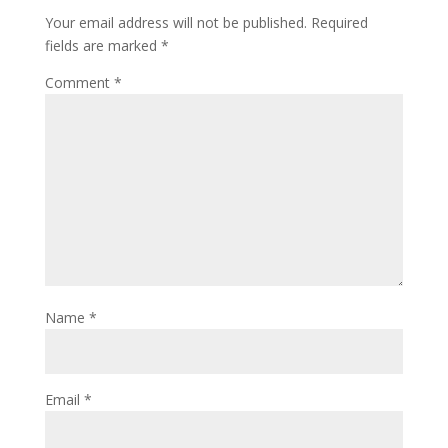
Your email address will not be published.
Required
k
o
e
fields are marked
*
n
Comment
*
Name
*
Email
*