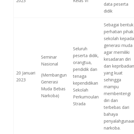
2023
Kelas VI
data peserta
didik
Sebagai bentuk
perhatian pihak
sekolah kepada
generasi muda
Seluruh
agar memiliki
peserta didik,
Seminar
kesadaran diri
orangtua,
Nasional
dan kepribadia
pendidik dan
20 Januari
yang kuat
(Membangun
tenaga
2023
sehingga
Generasi
kependidikan
mampu
Muda Bebas
Sekolah
membentengi
Narkoba)
Perkumoulan
diri dan
Strada
terbebas dari
bahaya
penyalahgunaa
narkoba.