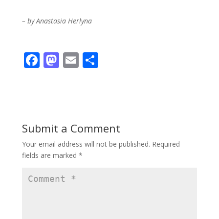
– by Anastasia Herlyna
F
M
E
S
ac
as
m
h
e
to
ai
ar
b
d
l
e
o
o
Submit a Comment
o
n
Your email address will not be published.
Required
k
fields are marked
*