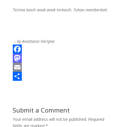
Terima kasih anak-anak terkasih. Tuhan memberkati.
– by Anastasia Herlyna
F
a
M
c
a
E
e
s
m
S
b
t
a
h
o
o
i
a
Submit a Comment
o
d
l
r
Your email address will not be published.
Required
k
o
e
fields are marked
*