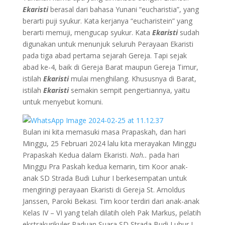
Ekaristi
berasal dari bahasa Yunani “eucharistia”, yang
berarti puji syukur. Kata kerjanya “eucharistein” yang
berarti memuji, mengucap syukur. Kata
Ekaristi
sudah
digunakan untuk menunjuk seluruh Perayaan Ekaristi
pada tiga abad pertama sejarah Gereja. Tapi sejak
abad ke-4, baik di Gereja Barat maupun Gereja Timur,
istilah
Ekaristi
mulai menghilang. Khususnya di Barat,
istilah
Ekaristi
semakin sempit pengertiannya, yaitu
untuk menyebut komuni.
Bulan ini kita memasuki masa Prapaskah, dan hari
Minggu, 25 Februari 2024 lalu kita merayakan Minggu
Prapaskah Kedua dalam Ekaristi.
Nah..
pada hari
Minggu Pra Paskah kedua kemarin, tim Koor anak-
anak SD Strada Budi Luhur I berkesempatan untuk
mengiringi perayaan Ekaristi di Gereja St. Arnoldus
Janssen, Paroki Bekasi. Tim koor terdiri dari anak-anak
Kelas IV – VI yang telah dilatih oleh Pak Markus, pelatih
ekstrakurikuler Paduan Suara SD Strada Budi Luhur I.