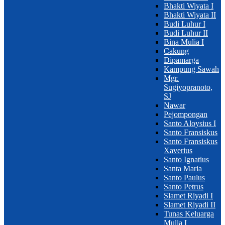
Bhakti Wiyata I
Bhakti Wiyata II
Budi Luhur I
Budi Luhur II
Bina Mulia I
Cakung
Dipamarga
Kampung Sawah
Mgr.
Sugiyopranoto,
SJ
Nawar
Pejompongan
Santo Aloysius I
Santo Fransiskus
Santo Fransiskus
Xaverius
Santo Ignatius
Santa Maria
Santo Paulus
Santo Petrus
Slamet Riyadi I
Slamet Riyadi II
Tunas Keluarga
Mulia I