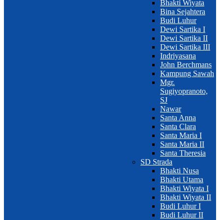
Bhakti Wiyata
Bina Sejahtera
Budi Luhur
Dewi Sartika I
Dewi Sartika II
Dewi Sartika III
Indriyasana
John Berchmans
Kampung Sawah
Mgr.
Sugiyopranoto,
SJ
Nawar
Santa Anna
Santa Clara
Santa Maria I
Santa Maria II
Santa Theresia
SD Strada
Bhakti Nusa
Bhakti Utama
Bhakti Wiyata I
Bhakti Wiyata II
Budi Luhur I
Budi Luhur II