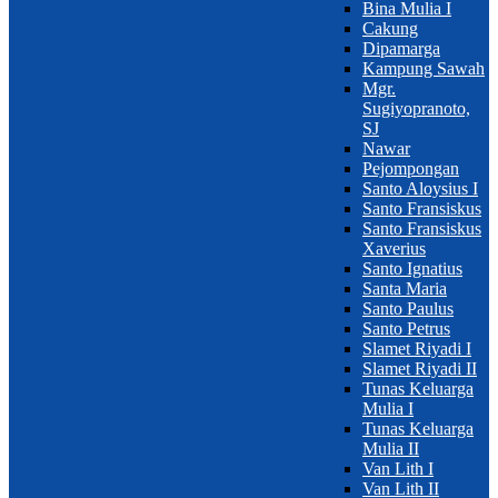
Bina Mulia I
Cakung
Dipamarga
Kampung Sawah
Mgr.
Sugiyopranoto,
SJ
Nawar
Pejompongan
Santo Aloysius I
Santo Fransiskus
Santo Fransiskus
Xaverius
Santo Ignatius
Santa Maria
Santo Paulus
Santo Petrus
Slamet Riyadi I
Slamet Riyadi II
Tunas Keluarga
Mulia I
Tunas Keluarga
Mulia II
Van Lith I
Van Lith II