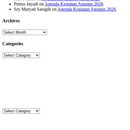
Petrus Jayadi
on
Agenda Kegiatan Agustus 2026
Sry Maryati Saragih
on
Agenda Kegiatan Agustus 2026
Archives
Archives
Categories
Categories
Sekolah Strada
Jl. Gunung Sahari Raya No. 88, Jakarta Pusat 10610
Tel. (021)-4204821; 4256572; 4269519 / Fax. (021)-4258809
Kategori
Kategori
Komentar