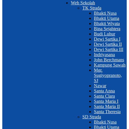
Web Sekolah
TK Strada
Bhakti Nusa
Bhakti Utama
Bhakti Wiyata
Bina Sejahtera
Budi Luhur
Dewi Sartika I
Dewi Sartika II
Dewi Sartika III
Indriyasana
John Berchmans
Kampung Sawah
Mgr.
Sugiyopranoto,
SJ
Nawar
Santa Anna
Santa Clara
Santa Maria I
Santa Maria II
Santa Theresia
SD Strada
Bhakti Nusa
Bhakti Utama