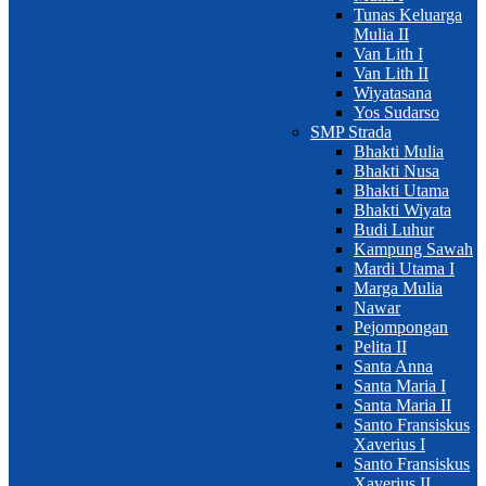
Tunas Keluarga
Mulia II
Van Lith I
Van Lith II
Wiyatasana
Yos Sudarso
SMP Strada
Bhakti Mulia
Bhakti Nusa
Bhakti Utama
Bhakti Wiyata
Budi Luhur
Kampung Sawah
Mardi Utama I
Marga Mulia
Nawar
Pejompongan
Pelita II
Santa Anna
Santa Maria I
Santa Maria II
Santo Fransiskus
Xaverius I
Santo Fransiskus
Xaverius II