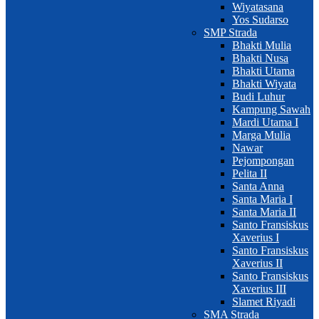
Wiyatasana
Yos Sudarso
SMP Strada
Bhakti Mulia
Bhakti Nusa
Bhakti Utama
Bhakti Wiyata
Budi Luhur
Kampung Sawah
Mardi Utama I
Marga Mulia
Nawar
Pejompongan
Pelita II
Santa Anna
Santa Maria I
Santa Maria II
Santo Fransiskus
Xaverius I
Santo Fransiskus
Xaverius II
Santo Fransiskus
Xaverius III
Slamet Riyadi
SMA Strada