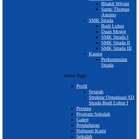
Bhakti Wiyata
Santo Thomas
Aquino
SMK Strada
Budi Luhur
Daan Mogot
SMK Strada I
SMK Strada II
SMK Strada III
Kantor
Perkumpulan
Strada
Select Page
Profil
Sejarah
Struktur Organisasi SD
Strada Budi Luhur I
Prestasi
Program Sekolah
Galeri
Pendaftaran
Hubungi Kami
Sekolah