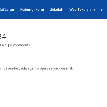
daftaran
Hubungi Kami
Sekolah
Web Sekolah
24
-Lain
|
0 comments
lan desember, ada agenda apa yaa yukk disimak…