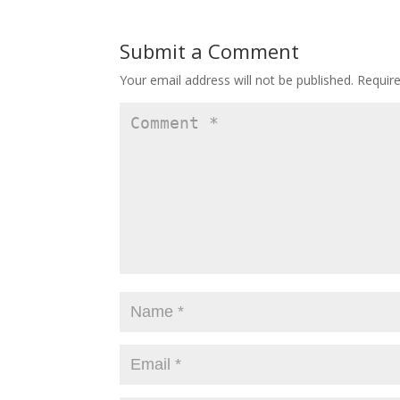
b
d
l
e
o
o
Submit a Comment
o
n
Your email address will not be published.
Requir
k