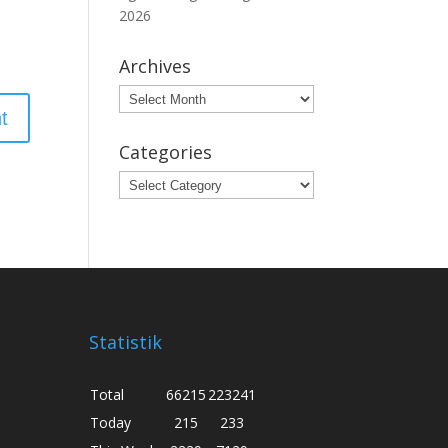
2026
Archives
Archives
Categories
Categories
Statistik
Total
66215
223241
Today
215
233