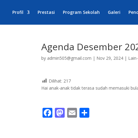
Profil
Prestasi
Program Sekolah
Galeri
Pen
Agenda Desember 20
by
admin505@gmail.com
|
Nov 29, 2024
|
Lain
Dilihat:
217
Hai anak-anak tidak terasa sudah memasuki bu
F
M
E
S
ac
as
m
h
e
to
ai
ar