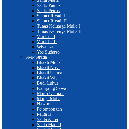
Santa Maria
Santo Paulus
Santo Petrus
Slamet Riyadi I
Slamet Riyadi II
Tunas Keluarga Mulia I
Tunas Keluarga Mulia II
Van Lith I
Van Lith II
Wiyatasana
Yos Sudarso
SMP Strada
Bhakti Mulia
Bhakti Nusa
Bhakti Utama
Bhakti Wiyata
Budi Luhur
Kampung Sawah
Mardi Utama I
Marga Mulia
Nawar
Pejompongan
Pelita II
Santa Anna
Santa Maria I