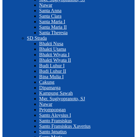
Nawar
Santa Anna
Santa Clara
Santa Maria I
Santa Maria II
Santa Theresia
SD Strada
Bhakti Nusa
Bhakti Utama
Bhakti Wiyata I
Bhakti Wiyata II
Budi Luhur I
Budi Luhur II
Bina Mulia I
Cakung
Dipamarga
Kampung Sawah
Mgr. Sugiyopranoto, SJ
Nawar
Pejompongan
Santo Aloysius I
Santo Fransiskus
Santo Fransiskus Xaverius
Santo Ignatius