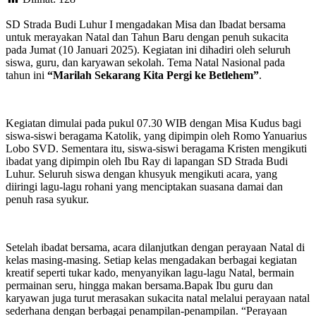
SD Strada Budi Luhur I mengadakan Misa dan Ibadat bersama
untuk merayakan Natal dan Tahun Baru dengan penuh sukacita
pada Jumat (10 Januari 2025). Kegiatan ini dihadiri oleh seluruh
siswa, guru, dan karyawan sekolah. Tema Natal Nasional pada
tahun ini
“Marilah Sekarang Kita Pergi ke Betlehem”
.
Kegiatan dimulai pada pukul 07.30 WIB dengan Misa Kudus bagi
siswa-siswi beragama Katolik, yang dipimpin oleh Romo Yanuarius
Lobo SVD. Sementara itu, siswa-siswi beragama Kristen mengikuti
ibadat yang dipimpin oleh Ibu Ray di lapangan SD Strada Budi
Luhur. Seluruh siswa dengan khusyuk mengikuti acara, yang
diiringi lagu-lagu rohani yang menciptakan suasana damai dan
penuh rasa syukur.
Setelah ibadat bersama, acara dilanjutkan dengan perayaan Natal di
kelas masing-masing. Setiap kelas mengadakan berbagai kegiatan
kreatif seperti tukar kado, menyanyikan lagu-lagu Natal, bermain
permainan seru, hingga makan bersama.Bapak Ibu guru dan
karyawan juga turut merasakan sukacita natal melalui perayaan natal
sederhana dengan berbagai penampilan-penampilan. “Perayaan