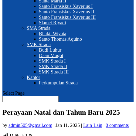
Santa Maria II
Santo Fransiskus Xaverius I
Santo Fransiskus Xaverius II
Santo Fransiskus Xaverius III
Slamet Riyadi
SMA Strada
Bhakti Wiyata
Santo Thomas Aquino
SMK Strada
Budi Luhur
Daan Mogot
SMK Strada I
SMK Strada II
SMK Strada III
Kantor
Perkumpulan Strada
Select Page
Perayaan Natal dan Tahun Baru 2025
by
admin505@gmail.com
|
Jan 11, 2025
|
Lain-Lain
|
0 comments
Dilihat:
128