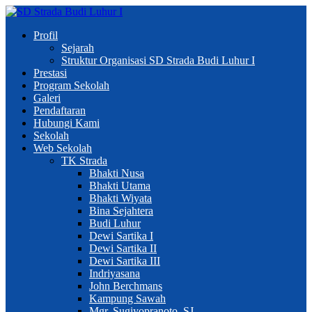
Profil
Sejarah
Struktur Organisasi SD Strada Budi Luhur I
Prestasi
Program Sekolah
Galeri
Pendaftaran
Hubungi Kami
Sekolah
Web Sekolah
TK Strada
Bhakti Nusa
Bhakti Utama
Bhakti Wiyata
Bina Sejahtera
Budi Luhur
Dewi Sartika I
Dewi Sartika II
Dewi Sartika III
Indriyasana
John Berchmans
Kampung Sawah
Mgr. Sugiyopranoto, SJ