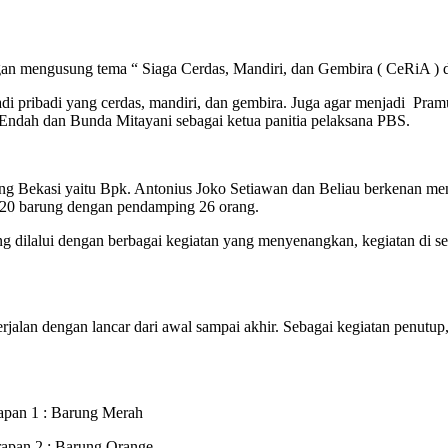
ngan mengusung tema “ Siaga Cerdas, Mandiri, dan Gembira ( CeRiA ) d
i pribadi yang cerdas, mandiri, dan gembira. Juga agar menjadi Pramu
dah dan Bunda Mitayani sebagai ketua panitia pelaksana PBS.
ng Bekasi yaitu Bpk. Antonius Joko Setiawan dan Beliau berkenan me
i 20 barung dengan pendamping 26 orang.
 dilalui dengan berbagai kegiatan yang menyenangkan, kegiatan di 
jalan dengan lancar dari awal sampai akhir. Sebagai kegiatan penutu
: Barung Merah
 Barung Orange