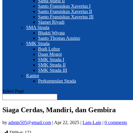
Santa Maria II
Santo Fransiskus Xaverius I
Santo Fransiskus Xaverius II
Santo Fransiskus Xaverius III
Slamet Riyadi
SMA Strada
Bhakti Wiyata
Santo Thomas Aquino
SMK Strada
Budi Luhur
Daan Mogot
SMK Strada I
SMK Strada II
SMK Strada III
Kantor
Perkumpulan Strada
Select Page
Siaga Cerdas, Mandiri, dan Gembira
by
admin505@gmail.com
|
Apr 22, 2025
|
Lain-Lain
|
0 comments
Dilihat:
171