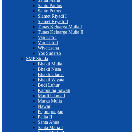
Santa Maria
Santo Paulus
Santo Petrus
Slamet Riyadi I
Slamet Riyadi II
Tunas Keluarga Mulia I
Tunas Keluarga Mulia II
Van Lith I
Van Lith II
Wiyatasana
Yos Sudarso
SMP Strada
Bhakti Mulia
Bhakti Nusa
Bhakti Utama
Bhakti Wiyata
Budi Luhur
Kampung Sawah
Mardi Utama I
Marga Mulia
Nawar
Pejompongan
Pelita II
Santa Anna
Santa Maria I