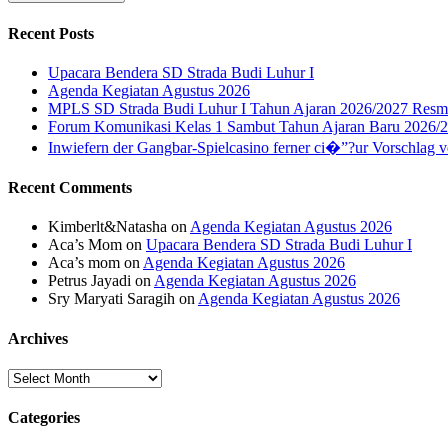
Recent Posts
Upacara Bendera SD Strada Budi Luhur I
Agenda Kegiatan Agustus 2026
MPLS SD Strada Budi Luhur I Tahun Ajaran 2026/2027 Resm
Forum Komunikasi Kelas 1 Sambut Tahun Ajaran Baru 2026/
Inwiefern der Gangbar-Spielcasino ferner ci�”?ur Vorschlag v
Recent Comments
Kimberlt&Natasha
on
Agenda Kegiatan Agustus 2026
Aca’s Mom
on
Upacara Bendera SD Strada Budi Luhur I
Aca’s mom
on
Agenda Kegiatan Agustus 2026
Petrus Jayadi
on
Agenda Kegiatan Agustus 2026
Sry Maryati Saragih
on
Agenda Kegiatan Agustus 2026
Archives
Archives
Categories