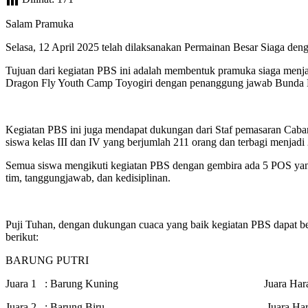
Salam Pramuka
Selasa, 12 April 2025 telah dilaksanakan Permainan Besar Siaga de
Tujuan dari kegiatan PBS ini adalah membentuk pramuka siaga menjad
Dragon Fly Youth Camp Toyogiri dengan penanggung jawab Bunda En
Kegiatan PBS ini juga mendapat dukungan dari Staf pemasaran Caba
siswa kelas III dan IV yang berjumlah 211 orang dan terbagi menjad
Semua siswa mengikuti kegiatan PBS dengan gembira ada 5 POS yang
tim, tanggungjawab, dan kedisiplinan.
Puji Tuhan, dengan dukungan cuaca yang baik kegiatan PBS dapat ber
berikut:
BARUNG PUTRI
Juara 1 : Barung Kuning Juara Harapan 1 
Juara 2 : Barung Biru Juara Harapan 2 :