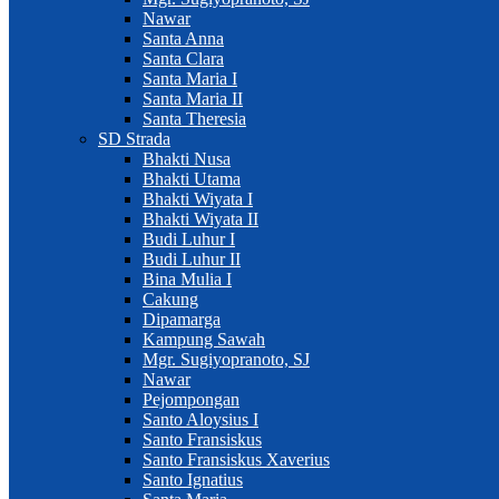
Nawar
Santa Anna
Santa Clara
Santa Maria I
Santa Maria II
Santa Theresia
SD Strada
Bhakti Nusa
Bhakti Utama
Bhakti Wiyata I
Bhakti Wiyata II
Budi Luhur I
Budi Luhur II
Bina Mulia I
Cakung
Dipamarga
Kampung Sawah
Mgr. Sugiyopranoto, SJ
Nawar
Pejompongan
Santo Aloysius I
Santo Fransiskus
Santo Fransiskus Xaverius
Santo Ignatius