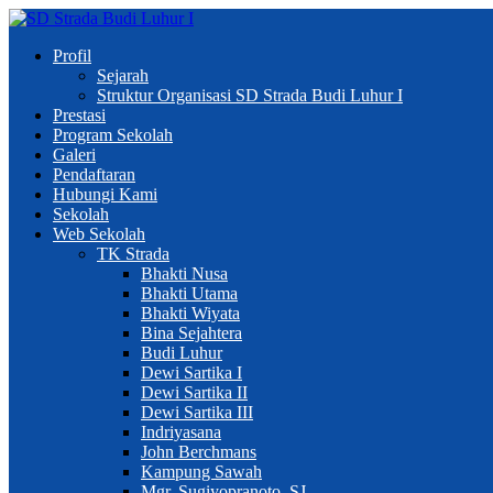
Profil
Sejarah
Struktur Organisasi SD Strada Budi Luhur I
Prestasi
Program Sekolah
Galeri
Pendaftaran
Hubungi Kami
Sekolah
Web Sekolah
TK Strada
Bhakti Nusa
Bhakti Utama
Bhakti Wiyata
Bina Sejahtera
Budi Luhur
Dewi Sartika I
Dewi Sartika II
Dewi Sartika III
Indriyasana
John Berchmans
Kampung Sawah
Mgr. Sugiyopranoto, SJ