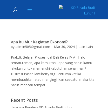
Apa itu Alur Kegiatan Ekonomi?
by
admin505@gmail.com
|
Mar 30, 2024
|
Lain-Lain
PraktIk Belajar Proses Jual Beli Kelas IV A Halo
teman-teman, apa kamu tahu apa yang harus kamu
lakukan untuk memenuhi kebutuhan sehari-hari?
Ilustrasi Pasar. lawliberty.org Tentunya ketika
membutuhkan atau menginginkan sesuatu, maka kita
harus mencari tempat...
Recent Posts
Upacara Bendera SD Strada Budi Luhur I