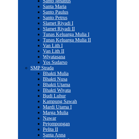
Santo Ignatius
Santa Maria
Santo Paulus
Santo Petrus
Slamet Riyadi I
Slamet Riyadi II
Tunas Keluarga Mulia I
Tunas Keluarga Mulia II
Van Lith I
Van Lith II
Wiyatasana
Yos Sudarso
SMP Strada
Bhakti Mulia
Bhakti Nusa
Bhakti Utama
Bhakti Wiyata
Budi Luhur
Kampung Sawah
Mardi Utama I
Marga Mulia
Nawar
Pejompongan
Pelita II
Santa Anna