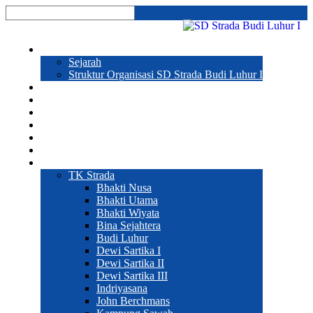
Profil
Sejarah
Struktur Organisasi SD Strada Budi Luhur I
Prestasi
Program Sekolah
Galeri
Pendaftaran
Hubungi Kami
Sekolah
Web Sekolah
TK Strada
Bhakti Nusa
Bhakti Utama
Bhakti Wiyata
Bina Sejahtera
Budi Luhur
Dewi Sartika I
Dewi Sartika II
Dewi Sartika III
Indriyasana
John Berchmans