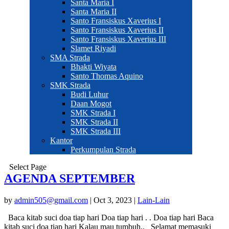
Santa Maria I
Santa Maria II
Santo Fransiskus Xaverius I
Santo Fransiskus Xaverius II
Santo Fransiskus Xaverius III
Slamet Riyadi
SMA Strada
Bhakti Wiyata
Santo Thomas Aquino
SMK Strada
Budi Luhur
Daan Mogot
SMK Strada I
SMK Strada II
SMK Strada III
Kantor
Perkumpulan Strada
Select Page
AGENDA SEPTEMBER
by
admin505@gmail.com
|
Oct 3, 2023
|
Lain-Lain
Baca kitab suci doa tiap hari Doa tiap hari . . Doa tiap hari Baca
kitab suci doa tiap hari Kalau mau tumbuh.. Selamat memasuki