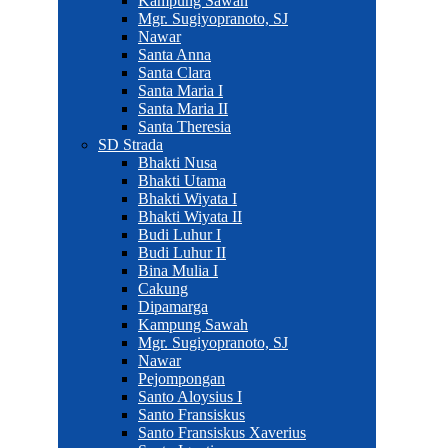
Kampung Sawah
Mgr. Sugiyopranoto, SJ
Nawar
Santa Anna
Santa Clara
Santa Maria I
Santa Maria II
Santa Theresia
SD Strada
Bhakti Nusa
Bhakti Utama
Bhakti Wiyata I
Bhakti Wiyata II
Budi Luhur I
Budi Luhur II
Bina Mulia I
Cakung
Dipamarga
Kampung Sawah
Mgr. Sugiyopranoto, SJ
Nawar
Pejompongan
Santo Aloysius I
Santo Fransiskus
Santo Fransiskus Xaverius