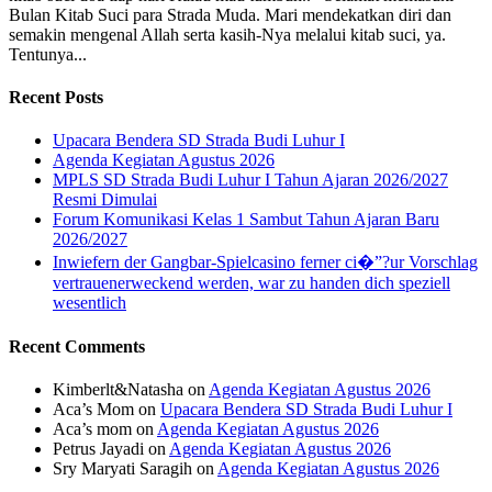
Bulan Kitab Suci para Strada Muda. Mari mendekatkan diri dan
semakin mengenal Allah serta kasih-Nya melalui kitab suci, ya.
Tentunya...
Recent Posts
Upacara Bendera SD Strada Budi Luhur I
Agenda Kegiatan Agustus 2026
MPLS SD Strada Budi Luhur I Tahun Ajaran 2026/2027
Resmi Dimulai
Forum Komunikasi Kelas 1 Sambut Tahun Ajaran Baru
2026/2027
Inwiefern der Gangbar-Spielcasino ferner ci�”?ur Vorschlag
vertrauenerweckend werden, war zu handen dich speziell
wesentlich
Recent Comments
Kimberlt&Natasha
on
Agenda Kegiatan Agustus 2026
Aca’s Mom
on
Upacara Bendera SD Strada Budi Luhur I
Aca’s mom
on
Agenda Kegiatan Agustus 2026
Petrus Jayadi
on
Agenda Kegiatan Agustus 2026
Sry Maryati Saragih
on
Agenda Kegiatan Agustus 2026