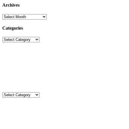
Archives
Archives
Categories
Categories
Sekolah Strada
Jl. Gunung Sahari Raya No. 88, Jakarta Pusat 10610
Tel. (021)-4204821; 4256572; 4269519 / Fax. (021)-4258809
Kategori
Kategori
Komentar
Kimberlt&Natasha
on
Agenda Kegiatan Agustus 2026
Aca’s Mom
on
Upacara Bendera SD Strada Budi Luhur I
Aca’s mom
on
Agenda Kegiatan Agustus 2026