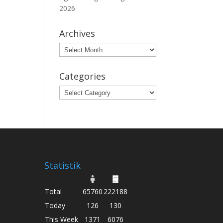
2026
Archives
Archives
Categories
Categories
Statistik
Total
65760
222188
Today
126
130
This Week
1371
6076