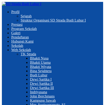
Profil
Sejarah
Struktur Organisasi SD Strada Budi Luhur I
Prestasi
Program Sekolah
Galeri
Pendaftaran
Hubungi Kami
Sekolah
Web Sekolah
TK Strada
Bhakti Nusa
Bhakti Utama
Bhakti Wiyata
Bina Sejahtera
Budi Luhur
Dewi Sartika I
Dewi Sartika II
Dewi Sartika III
Indriyasana
John Berchmans
Kampung Sawah
Mgr. Sugiyopranoto, SJ