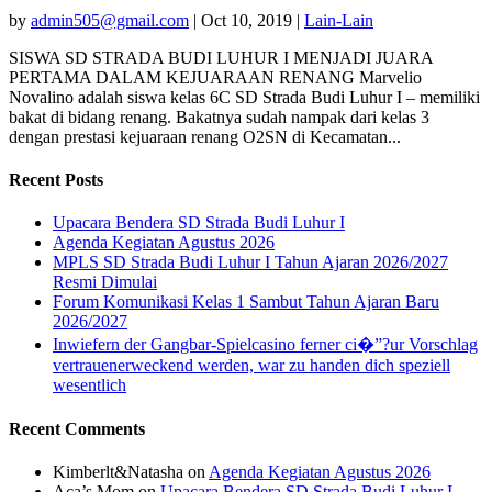
by
admin505@gmail.com
|
Oct 10, 2019
|
Lain-Lain
SISWA SD STRADA BUDI LUHUR I MENJADI JUARA
PERTAMA DALAM KEJUARAAN RENANG Marvelio
Novalino adalah siswa kelas 6C SD Strada Budi Luhur I – memiliki
bakat di bidang renang. Bakatnya sudah nampak dari kelas 3
dengan prestasi kejuaraan renang O2SN di Kecamatan...
Recent Posts
Upacara Bendera SD Strada Budi Luhur I
Agenda Kegiatan Agustus 2026
MPLS SD Strada Budi Luhur I Tahun Ajaran 2026/2027
Resmi Dimulai
Forum Komunikasi Kelas 1 Sambut Tahun Ajaran Baru
2026/2027
Inwiefern der Gangbar-Spielcasino ferner ci�”?ur Vorschlag
vertrauenerweckend werden, war zu handen dich speziell
wesentlich
Recent Comments
Kimberlt&Natasha
on
Agenda Kegiatan Agustus 2026
Aca’s Mom
on
Upacara Bendera SD Strada Budi Luhur I