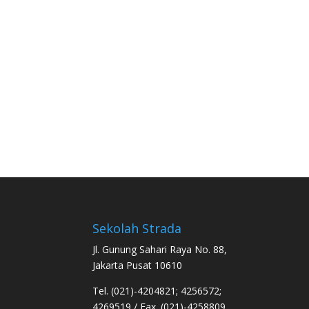
Sekolah Strada
Jl. Gunung Sahari Raya No. 88,
Jakarta Pusat 10610
Tel. (021)-4204821; 4256572;
4269519 / Fax. (021)-4258809