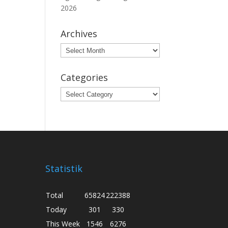
2026
Archives
Archives
Categories
Categories
Statistik
Total
65824
222388
Today
301
330
This Week
1546
6276