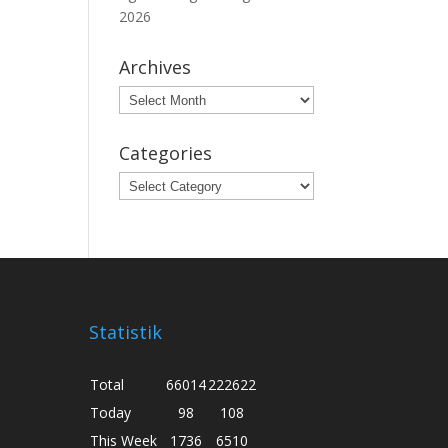
2026
Archives
Archives
Categories
Categories
Statistik
Total
66014
222622
Today
98
108
This Week
1736
6510