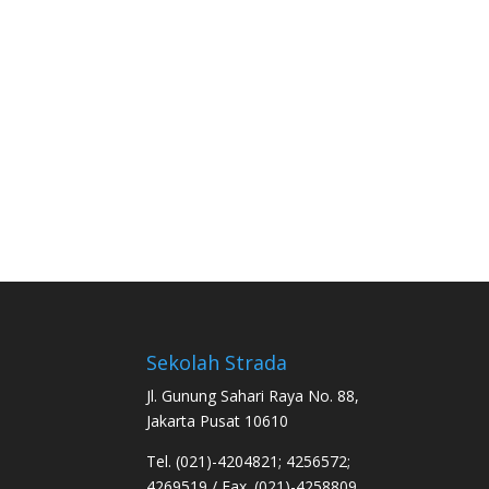
Sekolah Strada
Jl. Gunung Sahari Raya No. 88,
Jakarta Pusat 10610
Tel. (021)-4204821; 4256572;
4269519 / Fax. (021)-4258809