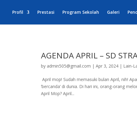
Profil
Prestasi
Program Sekolah
Galeri
Pen
AGENDA APRIL – SD STR
by
admin505@gmail.com
|
Apr 3, 2024
|
Lain-L
April mop! Sudah memasuki bulan April, nih! Apa k
‘bercanda’ di dunia. Di hari ini, orang-orang m
April Mop? April...