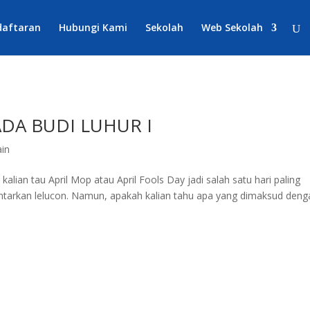
daftaran
Hubungi Kami
Sekolah
Web Sekolah
ADA BUDI LUHUR I
ain
alian tau April Mop atau April Fools Day jadi salah satu hari paling
elontarkan lelucon. Namun, apakah kalian tahu apa yang dimaksud den