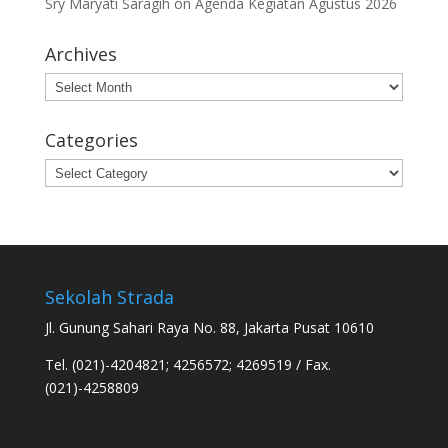
Sry Maryati Saragih
on
Agenda Kegiatan Agustus 2026
Archives
Archives
Categories
Categories
Sekolah Strada
Jl. Gunung Sahari Raya No. 88, Jakarta Pusat 10610
Tel. (021)-4204821; 4256572; 4269519 / Fax.
(021)-4258809