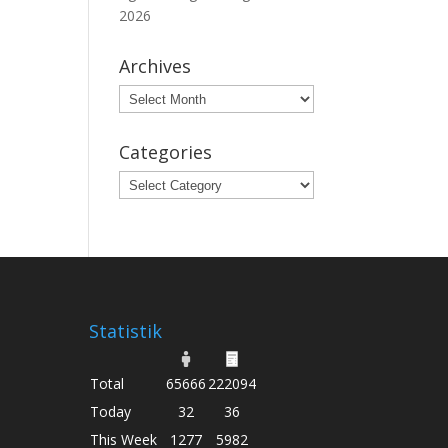
2026
Archives
Archives
Categories
Categories
Statistik
Total
65666
222094
Today
32
36
This Week
1277
5982