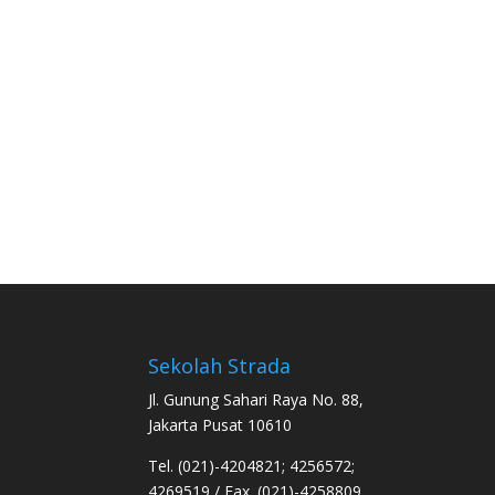
Sekolah Strada
Jl. Gunung Sahari Raya No. 88,
Jakarta Pusat 10610
Tel. (021)-4204821; 4256572;
4269519 / Fax. (021)-4258809