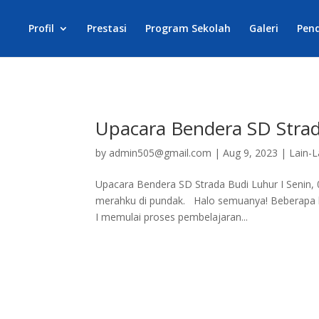
Profil
Prestasi
Program Sekolah
Galeri
Pen
Upacara Bendera SD Strad
by
admin505@gmail.com
|
Aug 9, 2023
|
Lain-L
Upacara Bendera SD Strada Budi Luhur I Senin,
merahku di pundak. Halo semuanya! Beberapa har
I memulai proses pembelajaran...