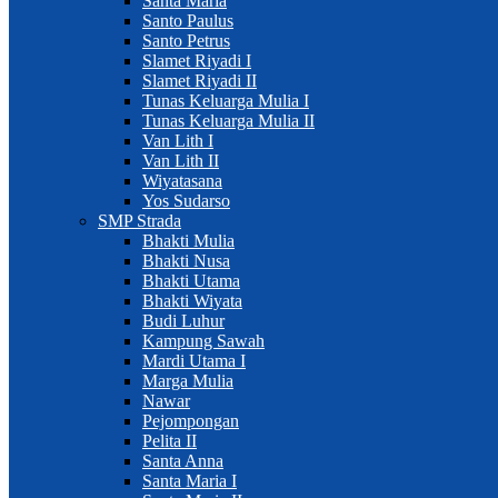
Santa Maria
Santo Paulus
Santo Petrus
Slamet Riyadi I
Slamet Riyadi II
Tunas Keluarga Mulia I
Tunas Keluarga Mulia II
Van Lith I
Van Lith II
Wiyatasana
Yos Sudarso
SMP Strada
Bhakti Mulia
Bhakti Nusa
Bhakti Utama
Bhakti Wiyata
Budi Luhur
Kampung Sawah
Mardi Utama I
Marga Mulia
Nawar
Pejompongan
Pelita II
Santa Anna
Santa Maria I