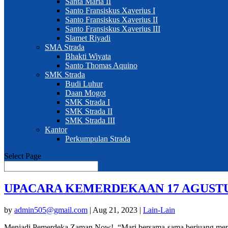
Santa Maria II
Santo Fransiskus Xaverius I
Santo Fransiskus Xaverius II
Santo Fransiskus Xaverius III
Slamet Riyadi
SMA Strada
Bhakti Wiyata
Santo Thomas Aquino
SMK Strada
Budi Luhur
Daan Mogot
SMK Strada I
SMK Strada II
SMK Strada III
Kantor
Perkumpulan Strada
Select Page
UPACARA KEMERDEKAAN 17 AGUSTU
by
admin505@gmail.com
|
Aug 21, 2023
|
Lain-Lain
Menjadi Pemerdeka Zaman Now! “Mari bersama-sama berjuang menjag