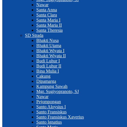
Nawar
Santa Anna
Santa Clara
Santa Maria I
Santa Maria II
Santa Theresia
SD Strada
Bhakti Nusa
Bhakti Utama
Bhakti Wiyata I
Bhakti Wiyata II
Budi Luhur I
Budi Luhur II
Bina Mulia I
Cakung
Dipamarga
Kampung Sawah
Mgr. Sugiyopranoto, SJ
Nawar
Pejompongan
Santo Aloysius I
Santo Fransiskus
Santo Fransiskus Xaverius
Santo Ignatius