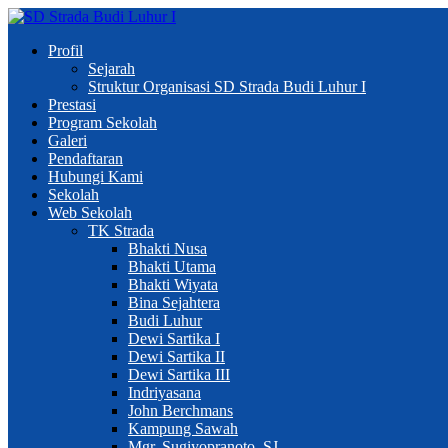
Profil
Sejarah
Struktur Organisasi SD Strada Budi Luhur I
Prestasi
Program Sekolah
Galeri
Pendaftaran
Hubungi Kami
Sekolah
Web Sekolah
TK Strada
Bhakti Nusa
Bhakti Utama
Bhakti Wiyata
Bina Sejahtera
Budi Luhur
Dewi Sartika I
Dewi Sartika II
Dewi Sartika III
Indriyasana
John Berchmans
Kampung Sawah
Mgr. Sugiyopranoto, SJ