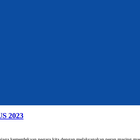
S 2023
a kemerdekaan negara kita dengan melaksanakan peran masing-masing