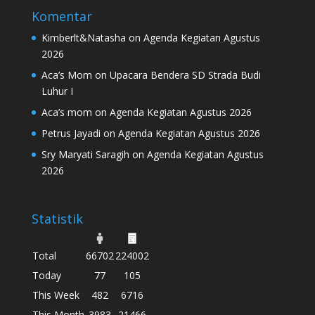
Komentar
Kimberlt&Natasha
on
Agenda Kegiatan Agustus
2026
Aca’s Mom
on
Upacara Bendera SD Strada Budi
Luhur I
Aca’s mom
on
Agenda Kegiatan Agustus 2026
Petrus Jayadi
on
Agenda Kegiatan Agustus 2026
Sry Maryati Saragih
on
Agenda Kegiatan Agustus
2026
Statistik
Total
66702
224002
Today
77
105
This Week
482
6716
This Month
3983
21466