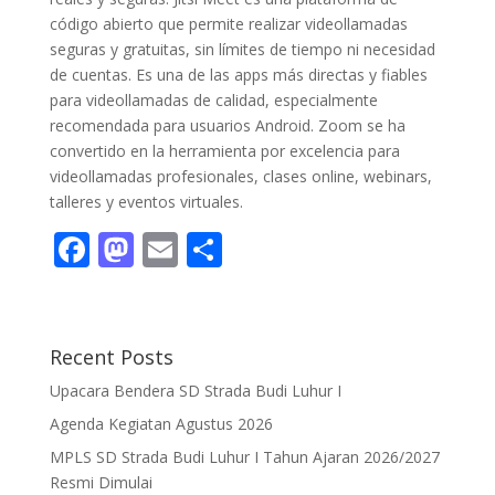
código abierto que permite realizar videollamadas
seguras y gratuitas, sin límites de tiempo ni necesidad
de cuentas. Es una de las apps más directas y fiables
para videollamadas de calidad, especialmente
recomendada para usuarios Android. Zoom se ha
convertido en la herramienta por excelencia para
videollamadas profesionales, clases online, webinars,
talleres y eventos virtuales.
F
M
E
S
ac
as
m
h
e
to
ai
ar
b
d
l
e
Recent Posts
o
o
Upacara Bendera SD Strada Budi Luhur I
o
n
Agenda Kegiatan Agustus 2026
k
MPLS SD Strada Budi Luhur I Tahun Ajaran 2026/2027
Resmi Dimulai