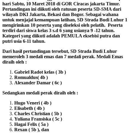
hari Sabtu, 10 Maret 2018 di GOR Ciracas jakarta Timur.
Pertandingan ini diikuti oleh ratusan peserta SD-SMA dari
wilayah DKI Jakarta, Bekasi dan Bogor. Sebagai wahana
untuk menjajal kemampuan latihan, SD Strada Budi Luhur 1
mengirimkan 10 peserta yang diseleksi oleh pelatih. Peserta
terdiri dari siswa kelas 3 s.d 6 yang usianya 9 -12 tahun.
Kategori yang diikuti adalah PEMULA eksebisi putra dan
putri usia 6-11 tahun.
Dari hasil pertandingan tersebut, SD Strada Budi Luhur
memeroleh 3 medali emas dan 7 medali perak. Medali Emas
diraih oleh :
Gabriel Radot kelas ( 3b )
Romualdus( 4b )
Alexander Damar ( 6c )
Sedangkan medali perak diraih oleh :
Hugo Veneri ( 4b )
Elisabeth ( 4b )
Charles Christian ( 5b )
Yuliana Fransiska ( 5c )
Hagai Felix ( 5a )
Rexan ( 5b ), dan