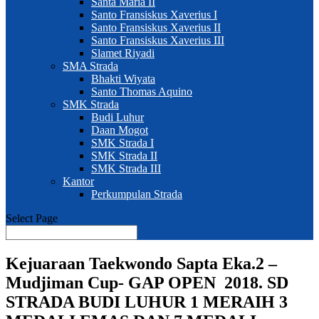
Santa Maria II
Santo Fransiskus Xaverius I
Santo Fransiskus Xaverius II
Santo Fransiskus Xaverius III
Slamet Riyadi
SMA Strada
Bhakti Wiyata
Santo Thomas Aquino
SMK Strada
Budi Luhur
Daan Mogot
SMK Strada I
SMK Strada II
SMK Strada III
Kantor
Perkumpulan Strada
Select Page
Kejuaraan Taekwondo Sapta Eka.2 –
Mudjiman Cup- GAP OPEN 2018. SD
STRADA BUDI LUHUR 1 MERAIH 3