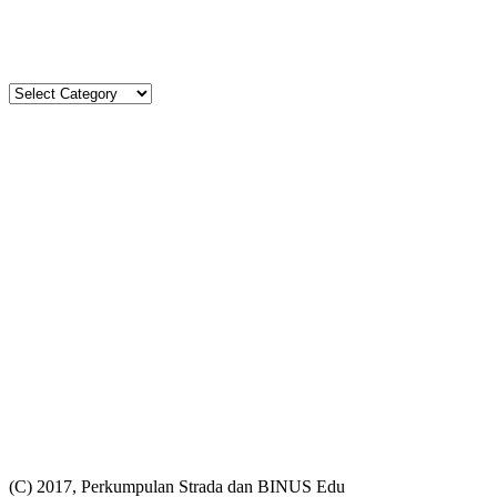
Tel. (021)-4204821; 4256572; 4269519 / Fax. (021)-4258809
Kategori
Kategori
Komentar
Kimberlt&Natasha
on
Agenda Kegiatan Agustus 2026
Aca’s Mom
on
Upacara Bendera SD Strada Budi Luhur I
Aca’s mom
on
Agenda Kegiatan Agustus 2026
Petrus Jayadi
on
Agenda Kegiatan Agustus 2026
Sry Maryati Saragih
on
Agenda Kegiatan Agustus 2026
Statistik
Total
65525
221784
Today
138
144
This Week
1029
5672
This Month
2178
19248
(C) 2017, Perkumpulan Strada dan BINUS Edu