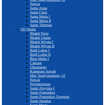
Nawar
Santa Anna
Santa Clara
Santa Maria I
Santa Maria II
Santa Theresia
SD Strada
Bhakti Nusa
Bhakti Utama
Bhakti Wiyata I
Bhakti Wiyata II
Budi Luhur I
Budi Luhur II
Bina Mulia I
Cakung
Dipamarga
Kampung Sawah
Mgr. Sugiyopranoto, SJ
Nawar
Pejompongan
Santo Aloysius I
Santo Fransiskus
Santo Fransiskus Xaverius
Santo Ignatius