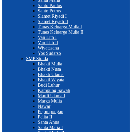
Santa Maria
Santo Paulus
Santo Petrus
Slamet Riyadi I
Slamet Riyadi II
Tunas Keluarga Mulia I
Tunas Keluarga Mulia II
Van Lith I
Van Lith II
Wiyatasana
Yos Sudarso
SMP Strada
Bhakti Mulia
Bhakti Nusa
Bhakti Utama
Bhakti Wiyata
Budi Luhur
Kampung Sawah
Mardi Utama I
Marga Mulia
Nawar
Pejompongan
Pelita II
Santa Anna
Santa Maria I