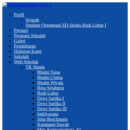
Profil
Sejarah
Struktur Organisasi SD Strada Budi Luhur I
Prestasi
Program Sekolah
Galeri
Pendaftaran
Hubungi Kami
Sekolah
Web Sekolah
TK Strada
Bhakti Nusa
Bhakti Utama
Bhakti Wiyata
Bina Sejahtera
Budi Luhur
Dewi Sartika I
Dewi Sartika II
Dewi Sartika III
Indriyasana
John Berchmans
Kampung Sawah
Mgr. Sugiyopranoto, SJ