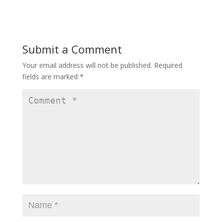
e
s
m
S
b
t
a
h
o
o
i
a
Submit a Comment
o
d
l
r
Your email address will not be published.
Required
k
o
e
fields are marked
*
n