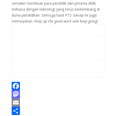
semakin membuat para pendidik dan peserta didik
terbiasa dengan teknologi yang terus berkembang di
dunia pendidikan. Semoga hasil PTS Genap ini juga
memuaskan.
Keep up the good work and keep going!
F
a
M
c
a
E