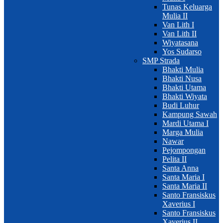
Tunas Keluarga
Mulia II
Van Lith I
Van Lith II
Wiyatasana
Yos Sudarso
SMP Strada
Bhakti Mulia
Bhakti Nusa
Bhakti Utama
Bhakti Wiyata
Budi Luhur
Kampung Sawah
Mardi Utama I
Marga Mulia
Nawar
Pejompongan
Pelita II
Santa Anna
Santa Maria I
Santa Maria II
Santo Fransiskus
Xaverius I
Santo Fransiskus
Xaverius II