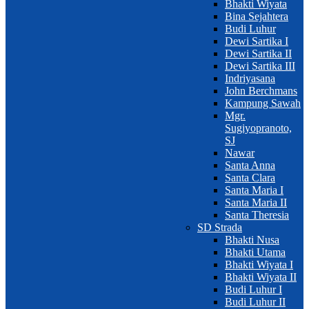
Bhakti Wiyata
Bina Sejahtera
Budi Luhur
Dewi Sartika I
Dewi Sartika II
Dewi Sartika III
Indriyasana
John Berchmans
Kampung Sawah
Mgr.
Sugiyopranoto,
SJ
Nawar
Santa Anna
Santa Clara
Santa Maria I
Santa Maria II
Santa Theresia
SD Strada
Bhakti Nusa
Bhakti Utama
Bhakti Wiyata I
Bhakti Wiyata II
Budi Luhur I
Budi Luhur II