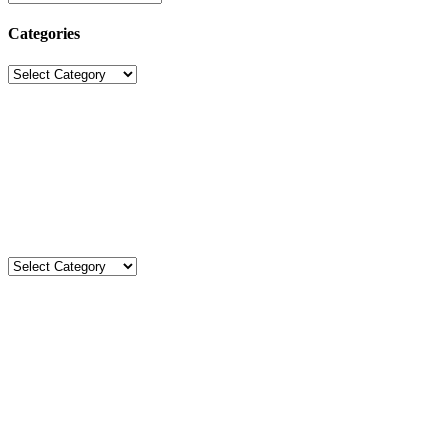
Categories
Categories
Sekolah Strada
Jl. Gunung Sahari Raya No. 88, Jakarta Pusat 10610
Tel. (021)-4204821; 4256572; 4269519 / Fax. (021)-4258809
Kategori
Kategori
Komentar
Kimberlt&Natasha
on
Agenda Kegiatan Agustus 2026
Aca’s Mom
on
Upacara Bendera SD Strada Budi Luhur I
Aca’s mom
on
Agenda Kegiatan Agustus 2026
Petrus Jayadi
on
Agenda Kegiatan Agustus 2026
Sry Maryati Saragih
on
Agenda Kegiatan Agustus 2026