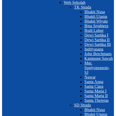
Web Sekolah
TK Strada
Bhakti Nusa
Bhakti Utama
Bhakti Wiyata
Bina Sejahtera
Budi Luhur
Dewi Sartika I
Dewi Sartika II
Dewi Sartika III
Indriyasana
John Berchmans
Kampung Sawah
Mgr.
Sugiyopranoto,
SJ
Nawar
Santa Anna
Santa Clara
Santa Maria I
Santa Maria II
Santa Theresia
SD Strada
Bhakti Nusa
Bhakti Utama