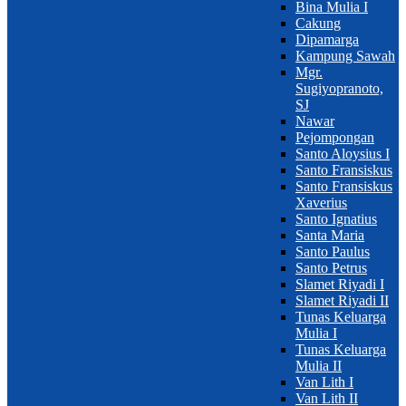
Bina Mulia I
Cakung
Dipamarga
Kampung Sawah
Mgr.
Sugiyopranoto,
SJ
Nawar
Pejompongan
Santo Aloysius I
Santo Fransiskus
Santo Fransiskus
Xaverius
Santo Ignatius
Santa Maria
Santo Paulus
Santo Petrus
Slamet Riyadi I
Slamet Riyadi II
Tunas Keluarga
Mulia I
Tunas Keluarga
Mulia II
Van Lith I
Van Lith II