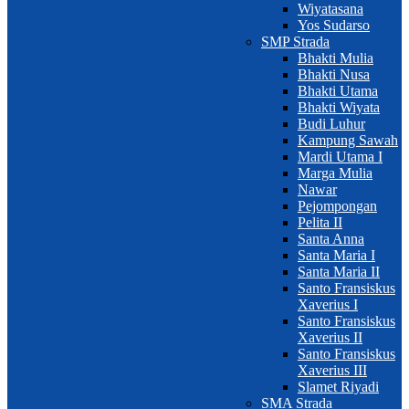
Wiyatasana
Yos Sudarso
SMP Strada
Bhakti Mulia
Bhakti Nusa
Bhakti Utama
Bhakti Wiyata
Budi Luhur
Kampung Sawah
Mardi Utama I
Marga Mulia
Nawar
Pejompongan
Pelita II
Santa Anna
Santa Maria I
Santa Maria II
Santo Fransiskus
Xaverius I
Santo Fransiskus
Xaverius II
Santo Fransiskus
Xaverius III
Slamet Riyadi
SMA Strada