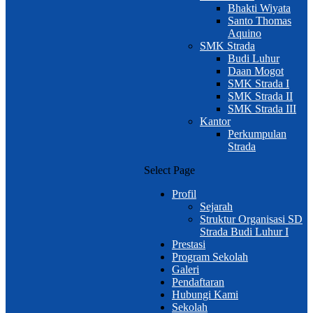
Bhakti Wiyata
Santo Thomas
Aquino
SMK Strada
Budi Luhur
Daan Mogot
SMK Strada I
SMK Strada II
SMK Strada III
Kantor
Perkumpulan
Strada
Select Page
Profil
Sejarah
Struktur Organisasi SD
Strada Budi Luhur I
Prestasi
Program Sekolah
Galeri
Pendaftaran
Hubungi Kami
Sekolah