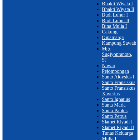
Bhakti Wiyata I
Bhakti Wiyata II
Budi Luhur I
Budi Luhur II
Bina Mulia I
Cakung
Dipamarga
Kampung Sawah
Mgr.
Sugiyopranoto,
SJ
Nawar
Pejompongan
Santo Aloysius I
Santo Fransiskus
Santo Fransiskus
Xaverius
Santo Ignatius
Santa Maria
Santo Paulus
Santo Petrus
Slamet Riyadi I
Slamet Riyadi II
Tunas Keluarga
Mulia I