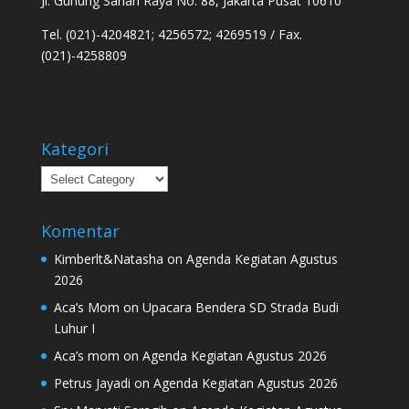
Jl. Gunung Sahari Raya No. 88, Jakarta Pusat 10610
Tel. (021)-4204821; 4256572; 4269519 / Fax.
(021)-4258809
Kategori
Kategori
Komentar
Kimberlt&Natasha
on
Agenda Kegiatan Agustus
2026
Aca’s Mom
on
Upacara Bendera SD Strada Budi
Luhur I
Aca’s mom
on
Agenda Kegiatan Agustus 2026
Petrus Jayadi
on
Agenda Kegiatan Agustus 2026