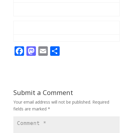
F
M
E
S
ac
as
m
h
e
to
ai
ar
b
d
l
e
o
o
Submit a Comment
o
n
Your email address will not be published.
Required
k
fields are marked
*