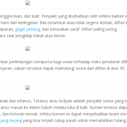
enggorokan, dan kulit. Penyakit yang disebabkan oleh infeksi bakteri i
 dan kedinginan. Bila terlambat atau tidak segera diobati, difteri 
napasan,
gagal jantung
, dan kerusakan saraf. Difteri paling sering
udara saat pengidap batuk atau bersin.
an perlindungan sempurna bagi siswa terhadap risiko penularan dift
juran, vaksin tersebut dapat melindungi siswa dari difteri di atas 95
 anak dari tetanus, Tetanus atau
lockjaw
adalah penyakit serius yang b
anus masuk ke dalam tubuh melalui luka di kulit. Kuman tetanus dap
, dan kotoran ternak. Infeksi kuman ini dapat menyebabkan kram oto
ejang-kejang
yang bisa terjadi cukup parah untuk mematahkan tulang.