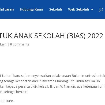
daftaran
Hubungi Kami
Sekolah
Web Sekolah
UK ANAK SEKOLAH (BIAS) 2022
-Lain
|
0 comments
i Luhur I baru saja menyelesaikan pelaksanaan Bulan Imunisasi untu
tenaga kesehatan dari Puskesmas Karang Kitri. Imunisasi kali ini
kan kepada peserta didik kelas I, II, dan V. Namun, ada ketentuan u
in sebagai berikut:
tau diare.