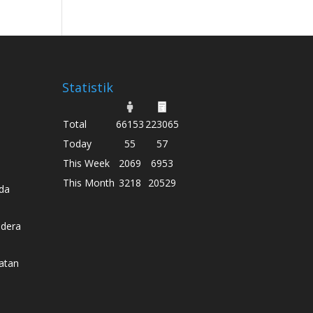
Statistik
Total
66153
223065
Today
55
57
This Week
2069
6953
This Month
3218
20529
da
dera
atan