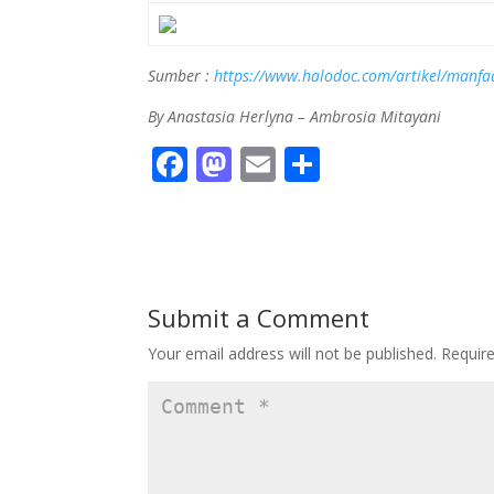
Sumber :
https://www.halodoc.com/artikel/manfaa
By Anastasia Herlyna – Ambrosia Mitayani
F
M
E
S
ac
as
m
h
e
to
ai
ar
b
d
l
e
o
o
Submit a Comment
o
n
Your email address will not be published.
Requir
k