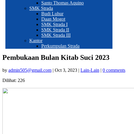
Santo Thomas Aquino
SMK Strada
Budi Luhur
Daan Mogot
SMK Strada I
SMK Strada II
SMK Strada III
Kantor
Perkumpulan Strada
Pembukaan Bulan Kitab Suci 2023
by
admin505@gmail.com
|
Oct 3, 2023
|
Lain-Lain
|
0 comments
Dilihat:
226