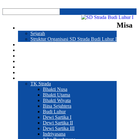
Misa
Profil
Sejarah
Struktur Organisasi SD Strada Budi Luhur I
Prestasi
Program Sekolah
Galeri
Pendaftaran
Hubungi Kami
Sekolah
Web Sekolah
TK Strada
Bhakti Nusa
Bhakti Utama
Bhakti Wiyata
Bina Sejahtera
Budi Luhur
Dewi Sartika I
Dewi Sartika II
Dewi Sartika III
Indriyasana