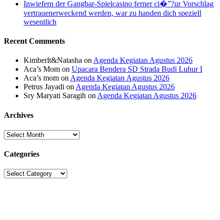
Inwiefern der Gangbar-Spielcasino ferner ci�”?ur Vorschlag
vertrauenerweckend werden, war zu handen dich speziell
wesentlich
Recent Comments
Kimberlt&Natasha
on
Agenda Kegiatan Agustus 2026
Aca’s Mom
on
Upacara Bendera SD Strada Budi Luhur I
Aca’s mom
on
Agenda Kegiatan Agustus 2026
Petrus Jayadi
on
Agenda Kegiatan Agustus 2026
Sry Maryati Saragih
on
Agenda Kegiatan Agustus 2026
Archives
Archives
Categories
Categories
Sekolah Strada
Jl. Gunung Sahari Raya No. 88, Jakarta Pusat 10610