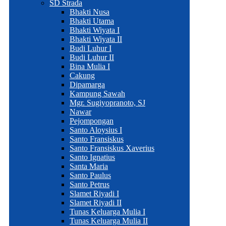
SD Strada
Bhakti Nusa
Bhakti Utama
Bhakti Wiyata I
Bhakti Wiyata II
Budi Luhur I
Budi Luhur II
Bina Mulia I
Cakung
Dipamarga
Kampung Sawah
Mgr. Sugiyopranoto, SJ
Nawar
Pejompongan
Santo Aloysius I
Santo Fransiskus
Santo Fransiskus Xaverius
Santo Ignatius
Santa Maria
Santo Paulus
Santo Petrus
Slamet Riyadi I
Slamet Riyadi II
Tunas Keluarga Mulia I
Tunas Keluarga Mulia II