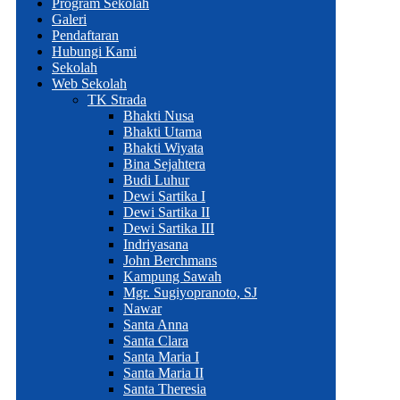
Program Sekolah
Galeri
Pendaftaran
Hubungi Kami
Sekolah
Web Sekolah
TK Strada
Bhakti Nusa
Bhakti Utama
Bhakti Wiyata
Bina Sejahtera
Budi Luhur
Dewi Sartika I
Dewi Sartika II
Dewi Sartika III
Indriyasana
John Berchmans
Kampung Sawah
Mgr. Sugiyopranoto, SJ
Nawar
Santa Anna
Santa Clara
Santa Maria I
Santa Maria II
Santa Theresia