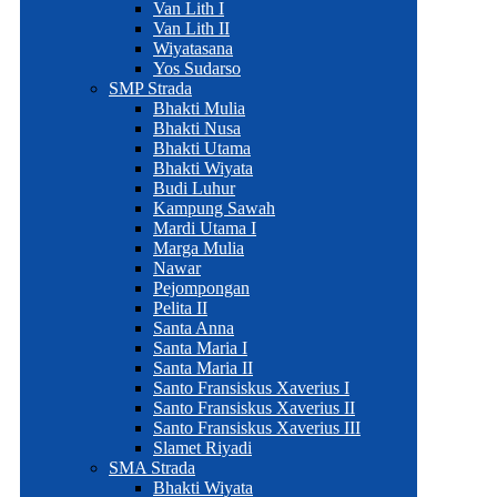
Van Lith I
Van Lith II
Wiyatasana
Yos Sudarso
SMP Strada
Bhakti Mulia
Bhakti Nusa
Bhakti Utama
Bhakti Wiyata
Budi Luhur
Kampung Sawah
Mardi Utama I
Marga Mulia
Nawar
Pejompongan
Pelita II
Santa Anna
Santa Maria I
Santa Maria II
Santo Fransiskus Xaverius I
Santo Fransiskus Xaverius II
Santo Fransiskus Xaverius III
Slamet Riyadi
SMA Strada
Bhakti Wiyata