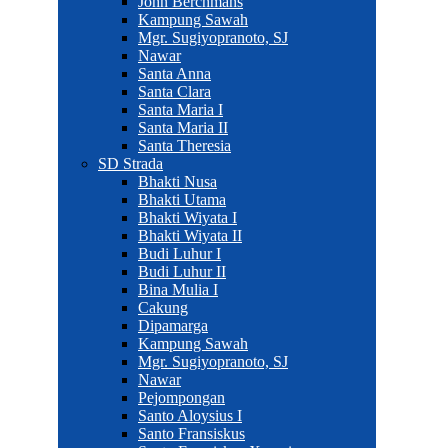
John Berchmans
Kampung Sawah
Mgr. Sugiyopranoto, SJ
Nawar
Santa Anna
Santa Clara
Santa Maria I
Santa Maria II
Santa Theresia
SD Strada
Bhakti Nusa
Bhakti Utama
Bhakti Wiyata I
Bhakti Wiyata II
Budi Luhur I
Budi Luhur II
Bina Mulia I
Cakung
Dipamarga
Kampung Sawah
Mgr. Sugiyopranoto, SJ
Nawar
Pejompongan
Santo Aloysius I
Santo Fransiskus