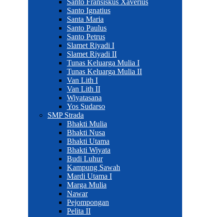
Santo Fransiskus Xaverius
Santo Ignatius
Santa Maria
Santo Paulus
Santo Petrus
Slamet Riyadi I
Slamet Riyadi II
Tunas Keluarga Mulia I
Tunas Keluarga Mulia II
Van Lith I
Van Lith II
Wiyatasana
Yos Sudarso
SMP Strada
Bhakti Mulia
Bhakti Nusa
Bhakti Utama
Bhakti Wiyata
Budi Luhur
Kampung Sawah
Mardi Utama I
Marga Mulia
Nawar
Pejompongan
Pelita II