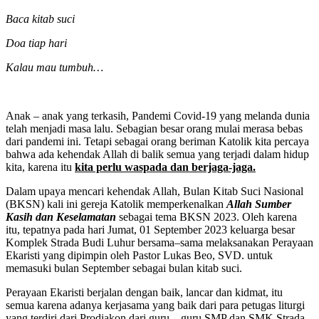
Baca kitab suci
Doa tiap hari
Kalau mau tumbuh…
Anak – anak yang terkasih, Pandemi Covid-19 yang melanda dunia
telah menjadi masa lalu. Sebagian besar orang mulai merasa bebas
dari pandemi ini. Tetapi sebagai orang beriman Katolik kita percaya
bahwa ada kehendak Allah di balik semua yang terjadi dalam hidup
kita, karena itu
kita perlu waspada dan berjaga-jaga.
Dalam upaya mencari kehendak Allah, Bulan Kitab Suci Nasional
(BKSN) kali ini gereja Katolik memperkenalkan
Allah Sumber
Kasih dan Keselamatan
sebagai tema BKSN 2023. Oleh karena
itu, tepatnya pada hari Jumat, 01 September 2023 keluarga besar
Komplek Strada Budi Luhur bersama–sama melaksanakan Perayaan
Ekaristi yang dipimpin oleh Pastor Lukas Beo, SVD. untuk
memasuki bulan September sebagai bulan kitab suci.
Perayaan Ekaristi berjalan dengan baik, lancar dan kidmat, itu
semua karena adanya kerjasama yang baik dari para petugas liturgi
yang terdiri dari Prodiakon dari guru – guru SMP dan SMK Strada,