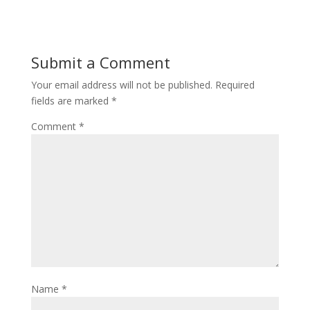
e
s
m
S
b
t
a
h
o
o
i
a
Submit a Comment
o
d
l
r
Your email address will not be published.
Required
k
o
e
fields are marked
*
n
Comment
*
Name
*