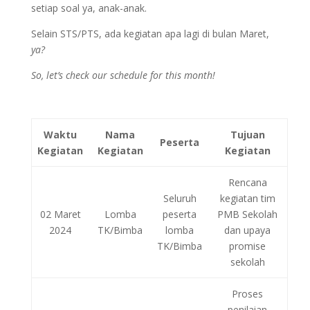
setiap soal ya, anak-anak.
Selain STS/PTS, ada kegiatan apa lagi di bulan Maret,
ya?
So, let’s check our schedule for this month!
Waktu
Nama
Tujuan
Peserta
Kegiatan
Kegiatan
Kegiatan
Rencana
Seluruh
kegiatan tim
02 Maret
Lomba
peserta
PMB Sekolah
2024
TK/Bimba
lomba
dan upaya
TK/Bimba
promise
sekolah
Proses
penilaian