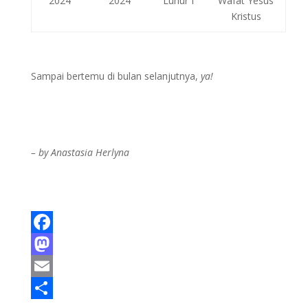
2024
2024
Luhur I
Wafat Yesus
Kristus
Sampai bertemu di bulan selanjutnya,
ya!
– by Anastasia Herlyna
F
a
M
c
a
E