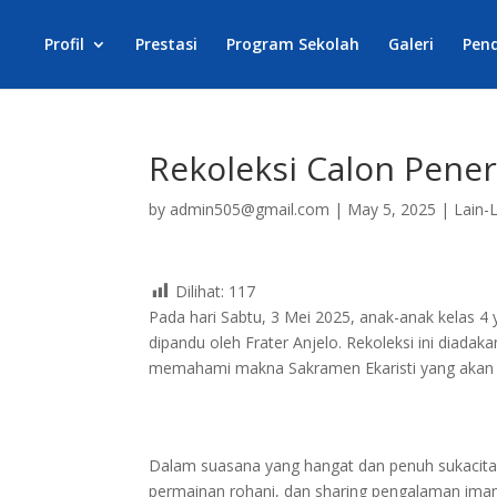
Profil
Prestasi
Program Sekolah
Galeri
Pen
Rekoleksi Calon Pene
by
admin505@gmail.com
|
May 5, 2025
|
Lain-
Dilihat:
117
Pada hari Sabtu, 3 Mei 2025, anak-anak kelas 
dipandu oleh Frater Anjelo. Rekoleksi ini diada
memahami makna Sakramen Ekaristi yang akan 
Dalam suasana yang hangat dan penuh sukacita,
permainan rohani, dan sharing pengalaman iman