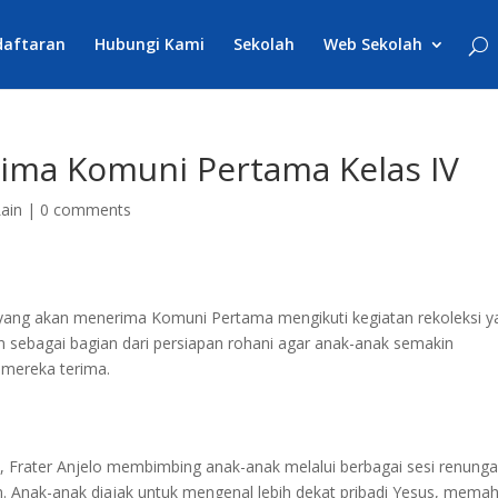
daftaran
Hubungi Kami
Sekolah
Web Sekolah
rima Komuni Pertama Kelas IV
Lain
|
0 comments
4 yang akan menerima Komuni Pertama mengikuti kegiatan rekoleksi y
kan sebagai bagian dari persiapan rohani agar anak-anak semakin
mereka terima.
 Frater Anjelo membimbing anak-anak melalui berbagai sesi renunga
. Anak-anak diajak untuk mengenal lebih dekat pribadi Yesus, mema