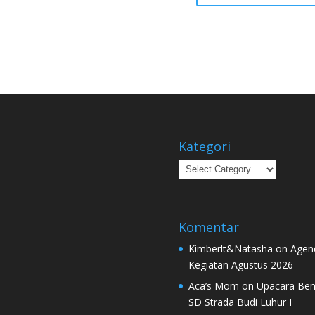
Kategori
Kategori
Komentar
Kimberlt&Natasha
on
Agen
Kegiatan Agustus 2026
Aca’s Mom
on
Upacara Ben
SD Strada Budi Luhur I