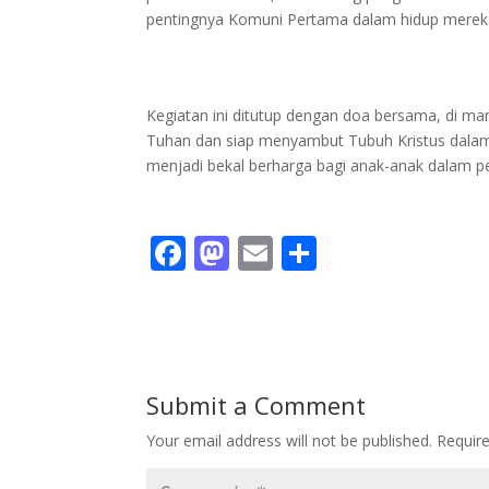
pentingnya Komuni Pertama dalam hidup merek
Kegiatan ini ditutup dengan doa bersama, di m
Tuhan dan siap menyambut Tubuh Kristus dalam
menjadi bekal berharga bagi anak-anak dalam p
F
M
E
S
ac
as
m
h
e
to
ai
ar
b
d
l
e
o
o
Submit a Comment
o
n
Your email address will not be published.
Requir
k