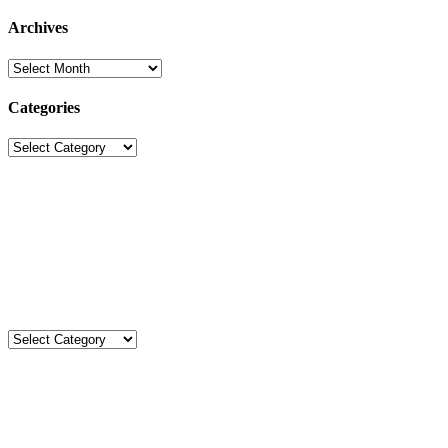
Archives
Archives
Categories
Categories
Sekolah Strada
Jl. Gunung Sahari Raya No. 88, Jakarta Pusat 10610
Tel. (021)-4204821; 4256572; 4269519 / Fax. (021)-4258809
Kategori
Kategori
Komentar
Kimberlt&Natasha
on
Agenda Kegiatan Agustus 2026
Aca’s Mom
on
Upacara Bendera SD Strada Budi Luhur I