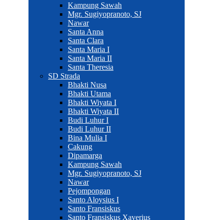
Kampung Sawah
Mgr. Sugiyopranoto, SJ
Nawar
Santa Anna
Santa Clara
Santa Maria I
Santa Maria II
Santa Theresia
SD Strada
Bhakti Nusa
Bhakti Utama
Bhakti Wiyata I
Bhakti Wiyata II
Budi Luhur I
Budi Luhur II
Bina Mulia I
Cakung
Dipamarga
Kampung Sawah
Mgr. Sugiyopranoto, SJ
Nawar
Pejompongan
Santo Aloysius I
Santo Fransiskus
Santo Fransiskus Xaverius