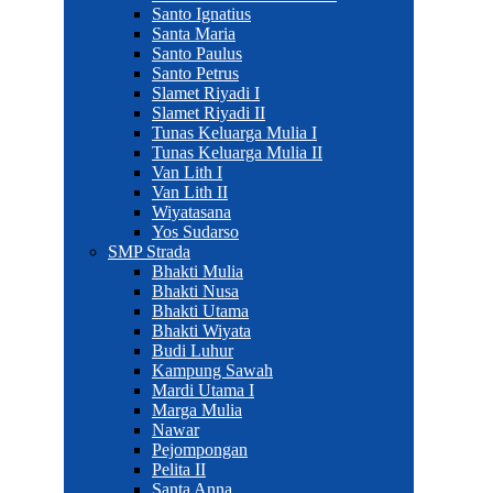
Santo Ignatius
Santa Maria
Santo Paulus
Santo Petrus
Slamet Riyadi I
Slamet Riyadi II
Tunas Keluarga Mulia I
Tunas Keluarga Mulia II
Van Lith I
Van Lith II
Wiyatasana
Yos Sudarso
SMP Strada
Bhakti Mulia
Bhakti Nusa
Bhakti Utama
Bhakti Wiyata
Budi Luhur
Kampung Sawah
Mardi Utama I
Marga Mulia
Nawar
Pejompongan
Pelita II
Santa Anna