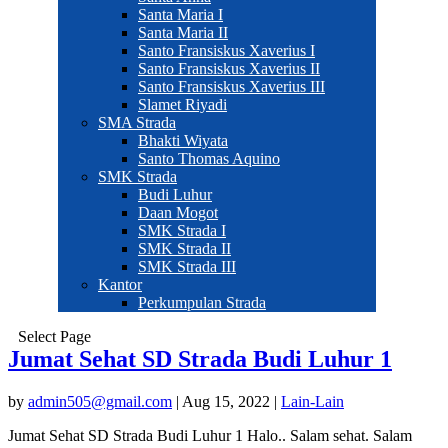
Santa Maria I
Santa Maria II
Santo Fransiskus Xaverius I
Santo Fransiskus Xaverius II
Santo Fransiskus Xaverius III
Slamet Riyadi
SMA Strada
Bhakti Wiyata
Santo Thomas Aquino
SMK Strada
Budi Luhur
Daan Mogot
SMK Strada I
SMK Strada II
SMK Strada III
Kantor
Perkumpulan Strada
Select Page
Jumat Sehat SD Strada Budi Luhur 1
by
admin505@gmail.com
|
Aug 15, 2022
|
Lain-Lain
Jumat Sehat SD Strada Budi Luhur 1 Halo.. Salam sehat. Salam