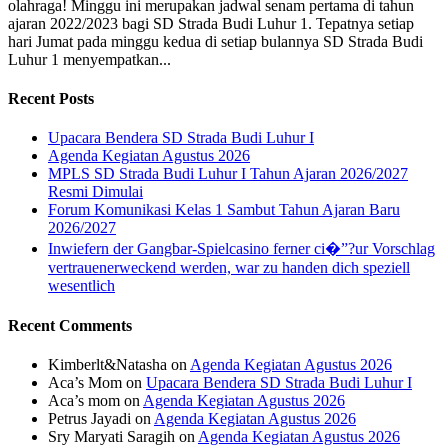
olahraga! Minggu ini merupakan jadwal senam pertama di tahun
ajaran 2022/2023 bagi SD Strada Budi Luhur 1. Tepatnya setiap
hari Jumat pada minggu kedua di setiap bulannya SD Strada Budi
Luhur 1 menyempatkan...
Recent Posts
Upacara Bendera SD Strada Budi Luhur I
Agenda Kegiatan Agustus 2026
MPLS SD Strada Budi Luhur I Tahun Ajaran 2026/2027
Resmi Dimulai
Forum Komunikasi Kelas 1 Sambut Tahun Ajaran Baru
2026/2027
Inwiefern der Gangbar-Spielcasino ferner ci�”?ur Vorschlag
vertrauenerweckend werden, war zu handen dich speziell
wesentlich
Recent Comments
Kimberlt&Natasha
on
Agenda Kegiatan Agustus 2026
Aca’s Mom
on
Upacara Bendera SD Strada Budi Luhur I
Aca’s mom
on
Agenda Kegiatan Agustus 2026
Petrus Jayadi
on
Agenda Kegiatan Agustus 2026
Sry Maryati Saragih
on
Agenda Kegiatan Agustus 2026