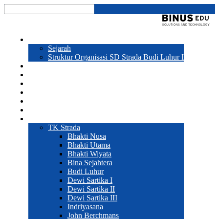
Profil
Sejarah
Struktur Organisasi SD Strada Budi Luhur I
Prestasi
Program Sekolah
Galeri
Pendaftaran
Hubungi Kami
Sekolah
Web Sekolah
TK Strada
Bhakti Nusa
Bhakti Utama
Bhakti Wiyata
Bina Sejahtera
Budi Luhur
Dewi Sartika I
Dewi Sartika II
Dewi Sartika III
Indriyasana
John Berchmans